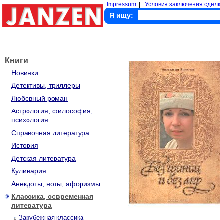
Impressum
|
Условия заключения сделк
Я ищу:
Книги
Новинки
Детективы, триллеры
Любовный роман
Астрология, философия,
психология
Справочная литература
История
Детская литература
Кулинария
Анекдоты, ноты, афоризмы
Классика, современная
литература
Зарубежная классика