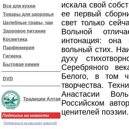
искала свой собст
Все для кухни
ее первый сборни
Товары для здоровья
свет только сейч
Целебные травы, чаи
Вольной отлич
Здоровое питание
интонация: она 
Косметика
Парфюмерия
вольный стих. На
Гигиена
духу стихотвор
Бытовая химия
Серебряного век
Белого, в том ч
DVD
творчества. Техн
Анастасии Воль
Традиции Алтая
Российском авто
ценителей поэзии.
Подписка на новости
Подписаться на рассылку новостей