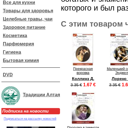
Все для кухни
которого и был ра
Товары для здоровья
Целебные травы, чаи
С этим товаром 
Здоровое питание
Косметика
Парфюмерия
Гигиена
Бытовая химия
Прекрасная
Маленький с
воровка
Энджел
DVD
Коллинз Д.
Лоренс 
1.67 €
1.6
3.35 €
3.35 €
Традиции Алтая
Подписка на новости
Подписаться на рассылку новостей
Прогулка в темноте