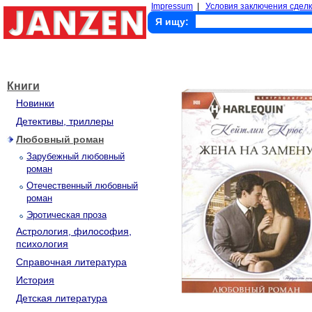
Impressum
|
Условия заключения сделк
Я ищу:
Книги
Новинки
Детективы, триллеры
Любовный роман
Зарубежный любовный
роман
Отечественный любовный
роман
Эротическая проза
Астрология, философия,
психология
Справочная литература
История
Детская литература