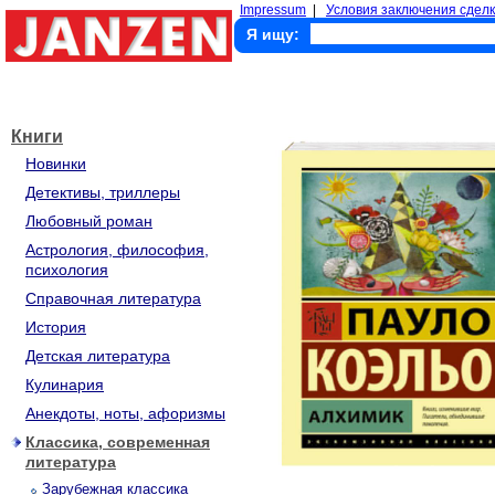
Impressum
|
Условия заключения сделк
Я ищу:
Книги
Новинки
Детективы, триллеры
Любовный роман
Астрология, философия,
психология
Справочная литература
История
Детская литература
Кулинария
Анекдоты, ноты, афоризмы
Классика, современная
литература
Зарубежная классика