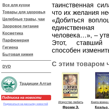
таинственная сил
Все для кухни
что их желания н
Товары для здоровья
«Добиться вопло
Целебные травы, чаи
Здоровое питание
единственная 
Косметика
человека…», – ут
Парфюмерия
Этот, ставший 
Гигиена
способен изменить
Бытовая химия
С этим товаром 
DVD
Традиции Алтая
Подписка на новости
Искусство любить
Книга воина 
Подписаться на рассылку новостей
Фромм Э.
Коэльо 