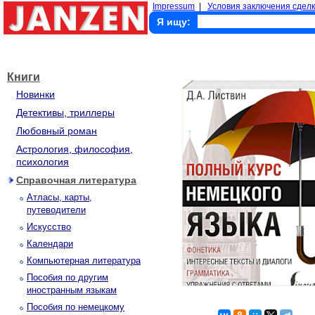
Impressum
|
Условия заключения сделк
Я ищу:
Книги
Новинки
Детективы, триллеры
Любовный роман
Астрология, философия,
психология
Справочная литература
Атласы, карты,
путеводители
Искусство
Календари
Компьютерная литература
Пособия по другим
иностранным языкам
Пособия по немецкому