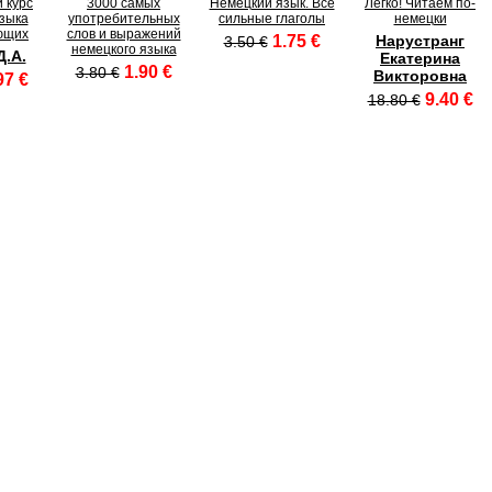
 курс
3000 самых
Немецкий язык. Все
Легко! Читаем по-
зыка
употребительных
сильные глаголы
немецки
ющих
слов и выражений
1.75 €
Нарустранг
3.50 €
немецкого языка
Д.А.
Екатерина
1.90 €
3.80 €
Викторовна
97 €
9.40 €
18.80 €