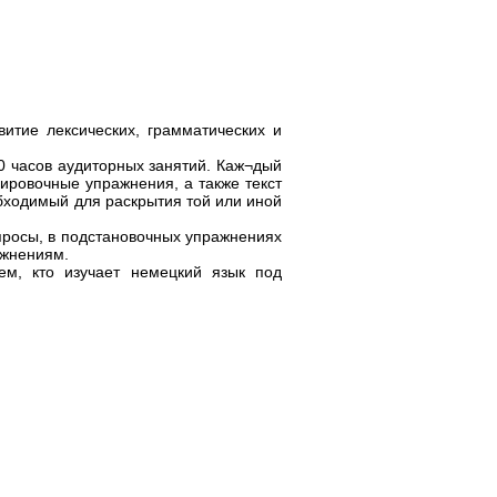
итие лексических, грамматических и
0 часов аудиторных занятий. Каж¬дый
нировочные упражнения, а также текст
бходимый для раскрытия той или иной
просы, в подстановочных упражнениях
ажнениям.
ем, кто изучает немецкий язык под