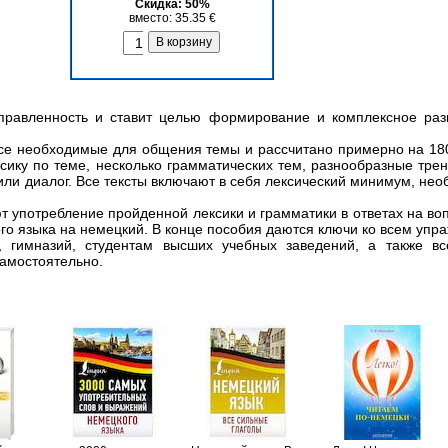
Скидка: 50%
вместо: 35.35 €
правленность и ставит целью формирование и комплексное разв
 все необходимые для общения темы и рассчитано примерно на 18
ексику по теме, несколько грамматических тем, разнообразные тре
ли диалог. Все тексты включают в себя лексический минимум, нео
т употребление пройденной лексики и грамматики в ответах на во
ого языка на немецкий. В конце пособия даются ключи ко всем упр
 гимназий, студентам высших учебных заведений, а также вс
самостоятельно.