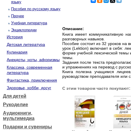
языку
Пособия по русскому языку
Прочее
Учебная литература
Описание:
Энциклопедии
Книга имеет коммуникативную на
История
разговорных навыков.
Пособие состоит из 32 уроков на
Детская литература
урок (Lektion) включает в себя: л
Кулинария
форме учебной лексической темы и
темы.
Анекдоты, ноты, афоризмы
Задания после текста предполагаю
и упражнениях на перевод с русск
Классика, современная
Книга полезна учащимся лицеев,
литература
руководством преподавателя или 
Фантастика, приключения
Здоровье, хобби, досуг
С этим товаром часто покупают:
Для детей
Рукоделие
Аудиокниги,
мультимедиа
Подарки и сувениры