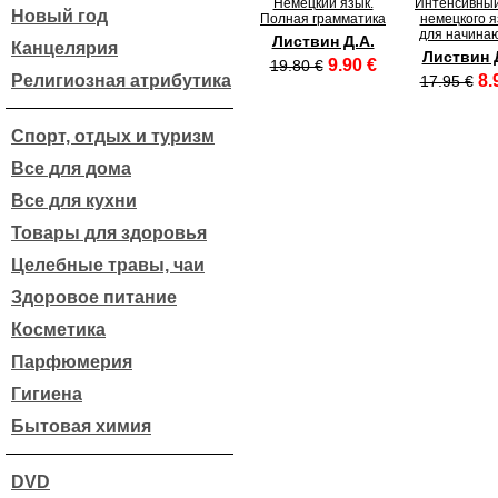
Немецкий язык.
Интенсивный
Новый год
Полная грамматика
немецкого я
для начина
Листвин Д.А.
Канцелярия
Листвин 
9.90 €
19.80 €
Религиозная атрибутика
8.
17.95 €
Спорт, отдых и туризм
Все для дома
Все для кухни
Товары для здоровья
Целебные травы, чаи
Здоровое питание
Косметика
Парфюмерия
Гигиена
Бытовая химия
DVD