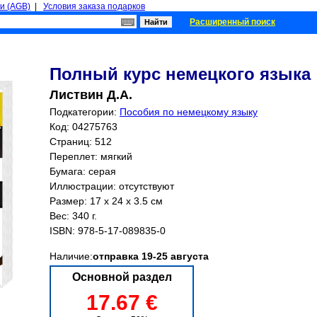
и (AGB)
|
Условия заказа подарков
Расширенный поиск
Полный курс немецкого языка
Листвин Д.А.
Подкатегории:
Пособия по немецкому языку
Код: 04275763
Страниц:
512
Переплет: мягкий
Бумага: серая
Иллюстрации: отсутствуют
Размер: 17 x 24 x 3.5 см
Вес: 340 г.
ISBN:
978-5-17-089835-0
Наличие:
отправка 19-25 августа
Основной раздел
17.67 €