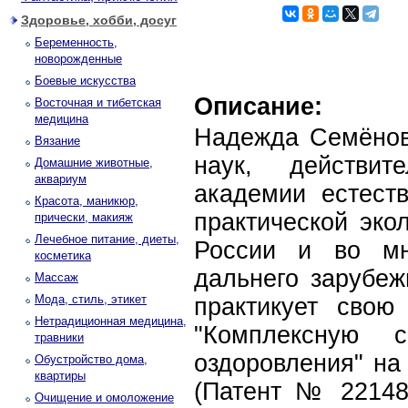
Здоровье, хобби, досуг
Беременность,
новорожденные
Боевые искусства
Описание:
Восточная и тибетская
медицина
Надежда Семёнова
Вязание
наук, действит
Домашние животные,
аквариум
академии естеств
Красота, маникюр,
практической эко
прически, макияж
Лечебное питание, диеты,
России и во мн
косметика
дальнего зарубеж
Массаж
Мода, стиль, этикет
практикует свою
Нетрадиционная медицина,
"Комплексную с
травники
оздоровления" на
Обустройство дома,
квартиры
(Патент № 22148
Очищение и омоложение