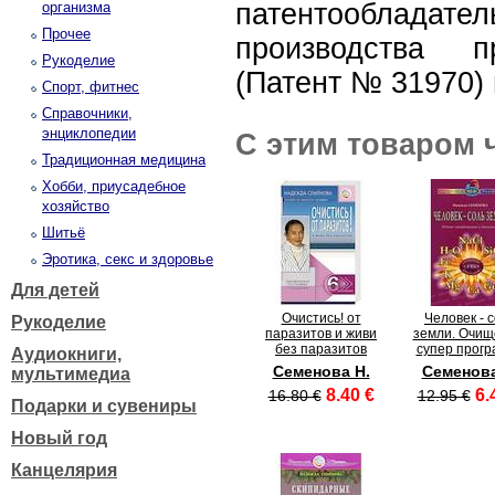
патентооблад
организма
Прочее
производства п
Рукоделие
(Патент № 31970) 
Спорт, фитнес
Справочники,
энциклопедии
С этим товаром 
Традиционная медицина
Хобби, приусадебное
хозяйство
Шитьё
Эротика, секс и здоровье
Для детей
Очистись! от
Человек - 
Рукоделие
паразитов и живи
земли. Очищ
без паразитов
супер прог
Аудиокниги,
Семенова Н.
Семенова
мультимедиа
8.40 €
6.
16.80 €
12.95 €
Подарки и сувениры
Новый год
Канцелярия