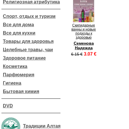
Религиозная атрибутика
Спорт, отдых и туризм
Все для дома
Скипидарные
ванны и новые
Все для кухни
подходы к
здоровью
Товары для здоровья
Семенова
Надежда
Целебные травы, чаи
3.07 €
6.15 €
Здоровое питание
Косметика
Парфюмерия
Гигиена
Бытовая химия
DVD
Традиции Алтая