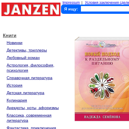
Impressum
|
Условия заключения сделк
Я ищу:
Книги
Новинки
Детективы, триллеры
Любовный роман
Астрология, философия,
психология
Справочная литература
История
Детская литература
Кулинария
Анекдоты, ноты, афоризмы
Классика, современная
литература
Фантастика, приключения