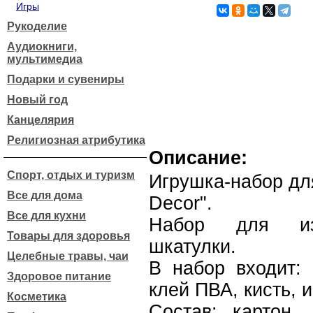
Игры
Рукоделие
Аудиокниги,
мультимедиа
Подарки и сувениры
Новый год
Канцелярия
Религиозная атрибутика
Описание:
Спорт, отдых и туризм
Игрушка-набор дл
Все для дома
Decor".
Все для кухни
Набор для изг
Товары для здоровья
шкатулки.
Целебные травы, чаи
В набор входит: 
Здоровое питание
клей ПВА, кисть, 
Косметика
Состав: картон, 