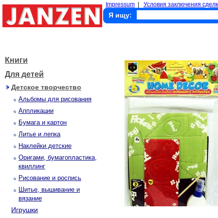
Impressum
|
Условия заключения сделк
Я ищу:
Книги
Для детей
Детское творчество
Альбомы для рисования
Аппликации
Бумага и картон
Литье и лепка
Наклейки детские
Оригами, бумагопластика,
квиллинг
Рисование и роспись
Шитье, вышивание и
вязание
Игрушки