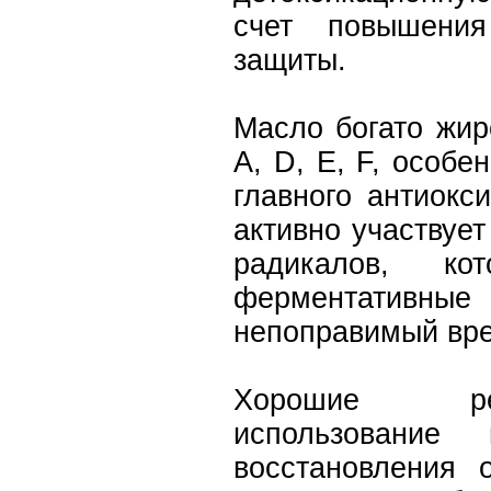
счет повышения
защиты.
Масло богато жи
A, D, E, F, особе
главного антиокс
активно участвуе
радикалов, ко
ферментатив
непоправимый вре
Хорошие рез
использование
восстановления 