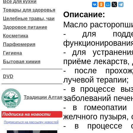
Все для кухни
Товары для здоровья
Описание:
Целебные травы, чаи
Масло расторопш
Здоровое питание
- для подде
Косметика
функционирования
Парфюмерия
- для устранен
Гигиена
приёме лекарств,
Бытовая химия
- после прохож
DVD
лучевой терапии;
- в процессе вы
заболеваний пече
Традиции Алтая
- в гомеопатии 
Подписка на новости
желчного пузыря, 
Подписаться на рассылку новостей
- в процессе о