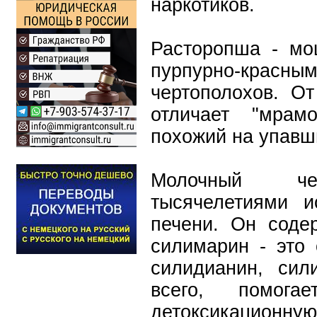
наркотиков.
Расторопша - мо
пурпурно-красным
чертополохов. От
отличает "мрам
похожий на упавш
Молочный чер
тысячелетиями и
печени. Он соде
силимарин - это 
силидианин, сили
всего, помога
детоксикационную