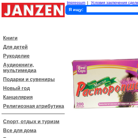
Impressum
|
Условия заключения сделк
Я ищу:
Книги
Для детей
Рукоделие
Аудиокниги,
мультимедиа
Подарки и сувениры
Новый год
Канцелярия
Религиозная атрибутика
Спорт, отдых и туризм
Все для дома