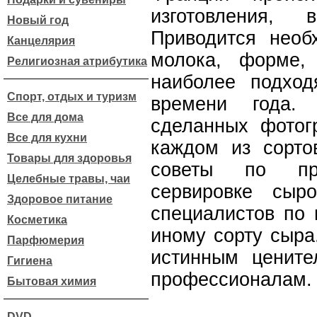
изготовления,
Новый год
Приводится необ
Канцелярия
молока, форме,
Религиозная атрибутика
наиболее подход
Спорт, отдых и туризм
времени года.
Все для дома
сделанных фотог
Все для кухни
каждом из сорто
Товары для здоровья
советы по пр
Целебные травы, чаи
сервировке сыро
Здоровое питание
специалистов по 
Косметика
иному сорту сыра
Парфюмерия
истинным цените
Гигиена
профессионалам.
Бытовая химия
DVD