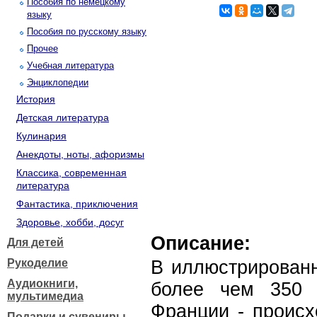
Пособия по немецкому
языку
Пособия по русскому языку
Прочее
Учебная литература
Энциклопедии
История
Детская литература
Кулинария
Анекдоты, ноты, афоризмы
Классика, современная
литература
Фантастика, приключения
Здоровье, хобби, досуг
Описание:
Для детей
Рукоделие
В иллюстрированн
Аудиокниги,
более чем 350 
мультимедиа
Франции - происх
Подарки и сувениры