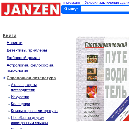
Impressum
|
Условия заключения сделк
Я ищу:
Книги
Новинки
Детективы, триллеры
Любовный роман
Астрология, философия,
психология
Справочная литература
Атласы, карты,
путеводители
Искусство
Календари
Компьютерная литература
Пособия по другим
иностранным языкам