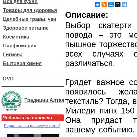
Все для кухни
Товары для здоровья
Описание:
Целебные травы, чаи
Выбор скатерти
Здоровое питание
повода – это м
Косметика
пышное торжество
Парфюмерия
всех случаях с
Гигиена
различаться.
Бытовая химия
DVD
Грядет важное с
появилось жел
текстиль? Тогда, 
Традиции Алтая
Миледи пинк 150 
Подписка на новости
Она придаст то
Подписаться на рассылку новостей
вашему событию. 