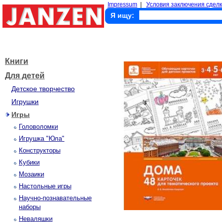
Impressum
|
Условия заключения сделк
Я ищу:
Книги
Для детей
Детское творчество
Игрушки
Игры
Головоломки
Игрушка "Юла"
Конструкторы
Кубики
Мозаики
Настольные игры
Научно-познавательные
наборы
Неваляшки