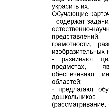
украсить их.
Обучающие карточ
- содержат задан
естественно-на
представлени
грамотности, ра
изобразительных 
- развивают це
предметах, я
обеспечивают ин
областей;
- предлагают об
дошкольнико
(рассматривание,