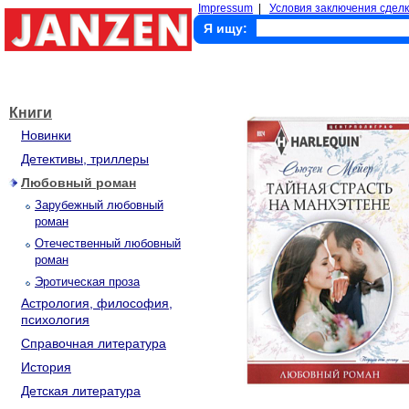
Impressum
|
Условия заключения сделк
Я ищу:
Книги
Новинки
Детективы, триллеры
Любовный роман
Зарубежный любовный
роман
Отечественный любовный
роман
Эротическая проза
Астрология, философия,
психология
Справочная литература
История
Детская литература