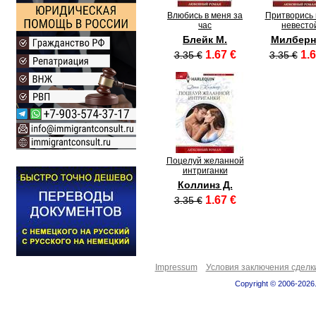
Влюбись в меня за
Притворись
час
невесто
Блейк М.
Милберн
1.67 €
1.6
3.35 €
3.35 €
Поцелуй желанной
интриганки
Коллинз Д.
1.67 €
3.35 €
Impressum
Условия заключения сделк
Copyright © 2006-2026.