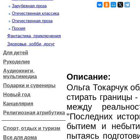
Зарубежная проза
Отечественная классика
Отечественная проза
Поэзия
Фантастика, приключения
Здоровье, хобби, досуг
Для детей
Рукоделие
Аудиокниги,
Описание:
мультимедиа
Подарки и сувениры
Ольга Токарчук о
Новый год
стирать границы 
Канцелярия
между реально
Религиозная атрибутика
"Последних истор
бытием и небыти
Спорт, отдых и туризм
пытаясь подготов
Все для дома