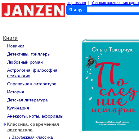
Impressum
|
Условия заключения сделк
Я ищу:
Книги
Новинки
Детективы, триллеры
Любовный роман
Астрология, философия,
психология
Справочная литература
История
Детская литература
Кулинария
Анекдоты, ноты, афоризмы
Классика, современная
литература
Зарубежная классика