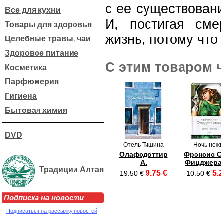
с ее существован
Все для кухни
И, постигая см
Товары для здоровья
жизнь, потому что 
Целебные травы, чаи
Здоровое питание
С этим товаром 
Косметика
Парфюмерия
Гигиена
Бытовая химия
DVD
Отель Тишина
Ночь неж
Олафсдоттир
Фрэнсис С
А.
Фицджер
Традиции Алтая
9.75 €
5.
19.50 €
10.50 €
Подписка на новости
Подписаться на рассылку новостей