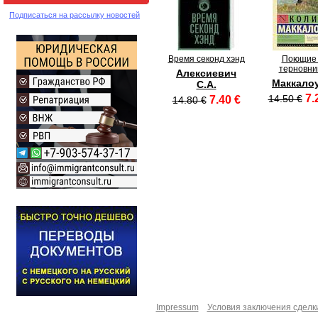
Подписаться на рассылку новостей
Время секонд хэнд
Поющие 
терновни
Алексиевич
Маккалоу
С.А.
7.
14.50 €
7.40 €
14.80 €
Impressum
Условия заключения сделк