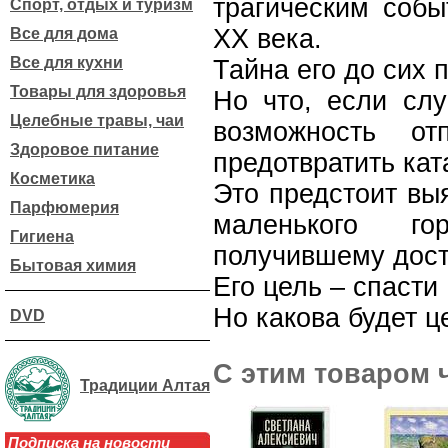
трагическим собы
Спорт, отдых и туризм
ХХ века.
Все для дома
Все для кухни
Тайна его до сих 
Товары для здоровья
Но что, если слу
Целебные травы, чаи
возможность о
Здоровое питание
предотвратить ка
Косметика
Это предстоит вы
Парфюмерия
маленького го
Гигиена
получившему дост
Бытовая химия
Его цель – спасти
Но какова будет ц
DVD
С этим товаром 
Традиции Алтая
Подписка на новости