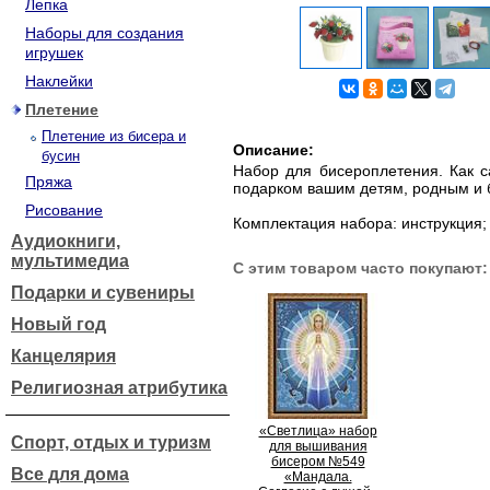
Лепка
Наборы для создания
игрушек
Наклейки
Плетение
Плетение из бисера и
Описание:
бусин
Набор для бисероплетения. Как с
Пряжа
подарком вашим детям, родным и 
Рисование
Комплектация набора: инструкция; 
Аудиокниги,
мультимедиа
С этим товаром часто покупают:
Подарки и сувениры
Новый год
Канцелярия
Религиозная атрибутика
«Светлица» набор
Спорт, отдых и туризм
для вышивания
бисером №549
Все для дома
«Мандала.