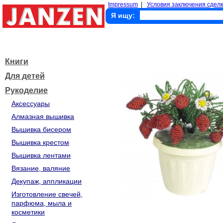
Impressum
|
Условия заключения сделк
Я ищу:
Книги
Для детей
Рукоделие
Аксессуары
Алмазная вышивка
Вышивка бисером
Вышивка крестом
Вышивка лентами
Вязание, валяние
Декупаж, аппликации
Изготовление свечей,
парфюма, мыла и
косметики