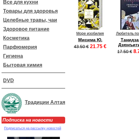
Все для кухни
Товары для здоровья
Целебные травы, чаи
Здоровое питание
Море изобилия
Любитель п
Косметика
Мисима Ю.
Танидза
Дзюнъит
21.75 €
43.50 €
Парфюмерия
8.
17.50 €
Гигиена
Бытовая химия
DVD
Традиции Алтая
Подписка на новости
Подписаться на рассылку новостей