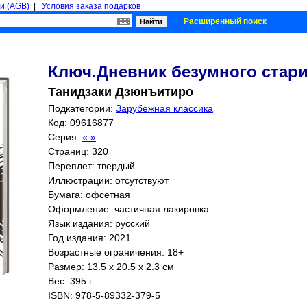
и (AGB)
|
Условия заказа подарков
Расширенный поиск
Ключ.Дневник безумного стари
Танидзаки Дзюнъитиро
Подкатегории:
Зарубежная классика
Код: 09616877
Серия:
« »
Страниц:
320
Переплет: твердый
Иллюстрации: отсутствуют
Бумага: офсетная
Оформление: частичная лакировка
Язык издания: русский
Год издания: 2021
Возрастные ограничения: 18+
Размер: 13.5 x 20.5 x 2.3 см
Вес: 395 г.
ISBN:
978-5-89332-379-5