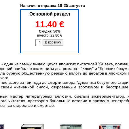
Наличие:
отправка 19-25 августа
Основной раздел
11.40 €
Скидка: 50%
вместо: 22.80 €
 - один из самых выдающихся японских писателей XX века, получ
дений наиболее знамениты два романа - "Ключ" и "Дневник безумн
вала бурную общественную реакцию вплоть до дебатов в японском
кого.
ние всего за три года до смерти автора "Дневника безумного стари
своей жизненной силой, откровенным эротизмом и бесстрашие
.
нный мастер литературных аллюзий, смелый экспериментатор, 
ого читателя, претворил банальные истории в притчу о неистре
ься со старостью и смертью.