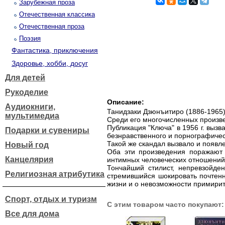
Зарубежная проза
Отечественная классика
Отечественная проза
Поэзия
Фантастика, приключения
Здоровье, хобби, досуг
Для детей
Рукоделие
Описание:
Аудиокниги,
Танидзаки Дзюнъитиро (1886-1965)
мультимедиа
Среди его многочисленных произве
Публикация "Ключа" в 1956 г. выз
Подарки и сувениры
безнравственного и порнографичес
Такой же скандал вызвало и появле
Новый год
Оба эти произведения поражают 
Канцелярия
интимных человеческих отношений
Тончайший стилист, непревзойде
Религиозная атрибутика
стремившийся шокировать почтенн
жизни и о невозможности примирит
Спорт, отдых и туризм
С этим товаром часто покупают:
Все для дома