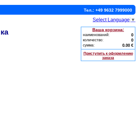
Тел.: +49 9632 7999000
Select Language
▼
Ваша корзина:
ка
наименований:
0
количество:
0
сумма:
0.00 €
Приступить к оформлению
заказа