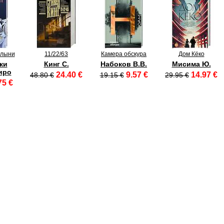
олыни
11/22/63
Камера обскура
Дом Кёко
ки
Кинг С.
Набоков В.В.
Мисима Ю.
иро
24.40 €
9.57 €
14.97 €
48.80 €
19.15 €
29.95 €
75 €