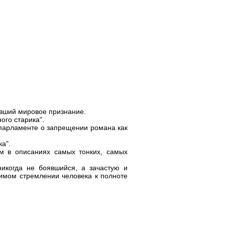
ивший мировое признание.
ого старика".
 парламенте о запрещении романа как
ка".
м в описаниях самых тонких, самых
никогда не боявшийся, а зачастую и
бимом стремлении человека к полноте