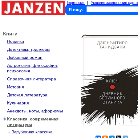
Impressum
|
Условия заключения сделк
Я ищу:
Книги
Новинки
Детективы, триллеры
Любовный роман
Астрология, философия,
психология
Справочная литература
История
Детская литература
Кулинария
Анекдоты, ноты, афоризмы
Классика, современная
литература
Зарубежная классика