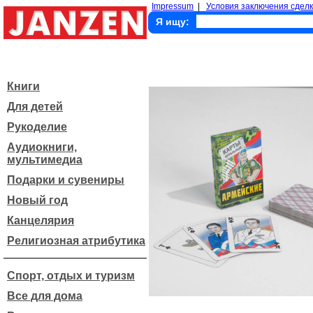
Impressum
|
Условия заключения сделк
Я ищу:
Книги
Для детей
Рукоделие
Аудиокниги,
мультимедиа
Подарки и сувениры
Новый год
Канцелярия
Религиозная атрибутика
Спорт, отдых и туризм
Все для дома