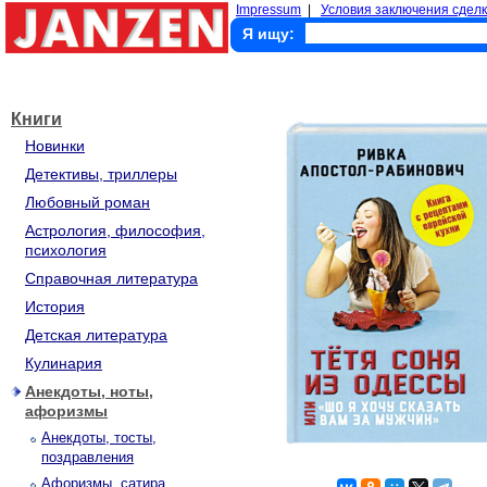
Impressum
|
Условия заключения сделк
Я ищу:
Книги
Новинки
Детективы, триллеры
Любовный роман
Астрология, философия,
психология
Справочная литература
История
Детская литература
Кулинария
Анекдоты, ноты,
афоризмы
Анекдоты, тосты,
поздравления
Афоризмы, сатира