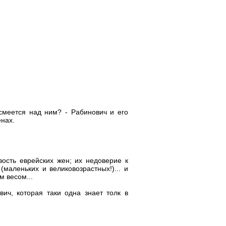
смеется над ним? - Рабинович и его
енах.
ость еврейских жен; их недоверие к
маленьких и великовозрастных!)... и
м весом...
ич, которая таки одна знает толк в