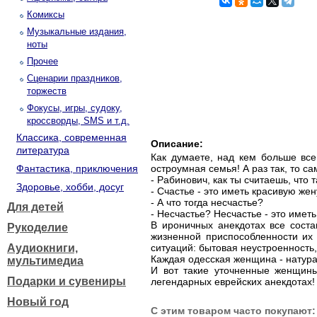
Комиксы
Музыкальные издания,
ноты
Прочее
Сценарии праздников,
торжеств
Фокусы, игры, судоку,
кроссворды, SMS и т.д.
Классика, современная
Описание:
литература
Как думаете, над кем больше все
Фантастика, приключения
остроумная семья! А раз так, то с
- Рабинович, как ты считаешь, что 
Здоровье, хобби, досуг
- Счастье - это иметь красивую жен
- А что тогда несчастье?
Для детей
- Несчастье? Несчастье - это иметь
В ироничных анекдотах все сост
Рукоделие
жизненной приспособленности их 
Аудиокниги,
ситуаций: бытовая неустроенность
Каждая одесская женщина - натура
мультимедиа
И вот такие уточненные женщины 
Подарки и сувениры
легендарных еврейских анекдотах
Новый год
С этим товаром часто покупают: