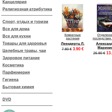
Канцелярия
Религиозная атрибутика
Спорт, отдых и туризм
Все для дома
Комнатные
Отдаленн
Все для кухни
растения
последствия.
Товары для здоровья
Леендертц Л.
Алексан
Марини
3.90 €
7.80 €
Целебные травы, чаи
13.
26.80 €
Здоровое питание
Косметика
Парфюмерия
Гигиена
Бытовая химия
DVD