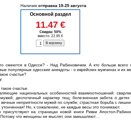
Наличие:
отправка 19-25 августа
Основной раздел
11.47 €
Скидка: 50%
вместо: 22.95 €
го смеются в Одессе? - Над Рабиновичем. А кто больше всего 
амые популярные одесские анекдоты - о еврейских мужчинах и их ж
такое счастье?
у.
 такое счастье.
авляющие национальных особенностей взаимоотношений: сварлив
мужей; деспотичный характер тещ; болезненная забота о детях (
, вечные неприятности мужей по службе; страстная борьба с лишни
 утонченная! Но, к сожалению, не каждые весы это понимают.
присутствуют на страницах новой книги Ривки Апостол-Рабинов
! Потому что женщины не мыслят, они замышляют…