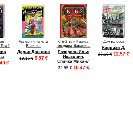
ые
Аллергия на кота
КГБ-2, или Курица,
Дом голосов
 Том 1
Базилио
говядина, баранина
Карризи Д.
дра
Дарья Донцова
Лазерсон Илья
12.57 €
25.15 €
на
Исакович,
9.57 €
19.15 €
Спичка Михаил
40 €
16.47 €
32.95 €