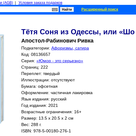
и (AGB)
|
Условия заказа подарков
Расширенный поиск
Тётя Соня из Одессы, или «Шо я
Апостол-Рабинович Ривка
Подкатегории:
Афоризмы, сатира
Код: 08136657
Серия:
«Юмор - это серьезно»
Страниц:
222
Переплет: твердый
Иллюстрации: отсутствуют
Бумага: офсетная
Оформление: частичная лакировка
Язык издания: русский
Год издания: 2021
Возрастные ограничения: 16+
Размер: 13.5 x 20.5 x 2 см
Вес: 288 г.
ISBN:
978-5-00180-276-1