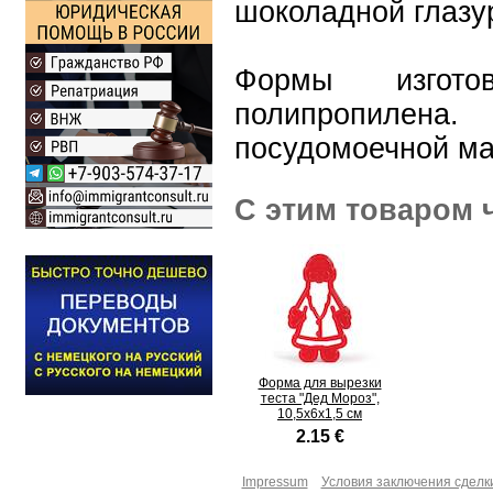
шоколадной глазу
Формы изгото
полипропиле
посудомоечной м
С этим товаром 
Форма для вырезки
теста "Дед Мороз",
10,5x6x1,5 см
2.15 €
Impressum
Условия заключения сделк