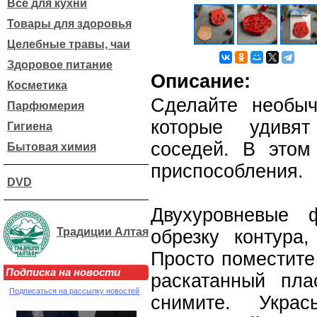
Все для кухни
Товары для здоровья
Целебные травы, чаи
Здоровое питание
Описание:
Косметика
Сделайте необыч
Парфюмерия
которые удивя
Гигиена
соседей. В этом
Бытовая химия
приспособления.
DVD
Двухуровневые 
Традиции Алтая
обрезку контура,
Просто поместите
Подписка на новости
раскатанный плас
Подписаться на рассылку новостей
снимите. Укра