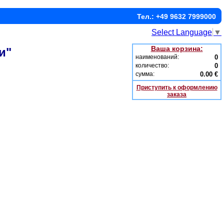
Тел.: +49 9632 7999000
Select Language
▼
Ваша корзина:
и"
наименований:
0
количество:
0
сумма:
0.00 €
Приступить к оформлению
заказа