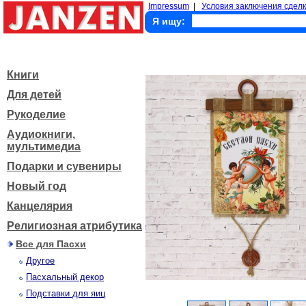
Impressum
|
Условия заключения сделк
Я ищу:
Книги
Для детей
Рукоделие
Аудиокниги,
мультимедиа
Подарки и сувениры
Новый год
Канцелярия
Религиозная атрибутика
Все для Пасхи
Другое
Пасхальный декор
Подставки для яиц