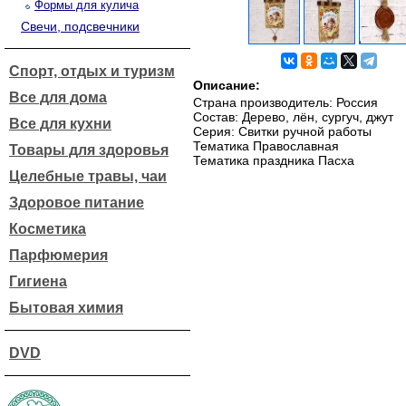
Формы для кулича
Свечи, подсвечники
Спорт, отдых и туризм
Описание:
Все для дома
Страна производитель: Россия
Состав: Дерево, лён, сургуч, джут
Все для кухни
Серия: Свитки ручной работы
Тематика Православная
Товары для здоровья
Тематика праздника Пасха
Целебные травы, чаи
Здоровое питание
Косметика
Парфюмерия
Гигиена
Бытовая химия
DVD