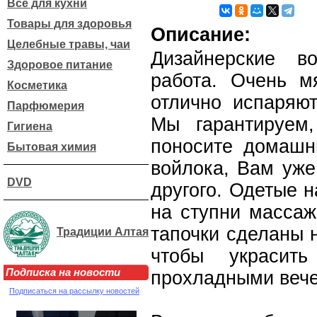
Все для кухни
Товары для здоровья
Описание:
Целебные травы, чаи
Дизайнерские в
Здоровое питание
работа. Очень м
Косметика
отлично испаряют
Парфюмерия
Мы гарантируем
Гигиена
поносите домашни
Бытовая химия
войлока, Вам уже
DVD
другого. Одетые н
на ступни масса
тапочки сделаны 
Традиции Алтая
чтобы украсит
Подписка на новости
прохладными веч
Подписаться на рассылку новостей