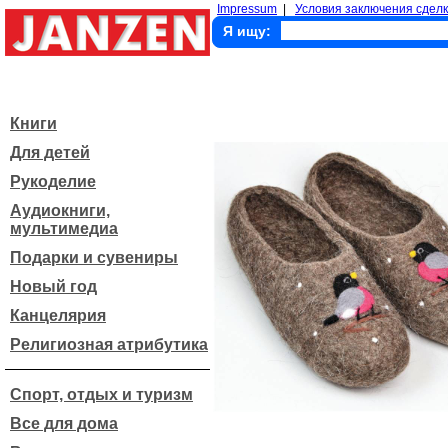
Impressum
|
Условия заключения сделк
Я ищу:
Книги
Для детей
Рукоделие
Аудиокниги,
мультимедиа
Подарки и сувениры
Новый год
Канцелярия
Религиозная атрибутика
Спорт, отдых и туризм
Все для дома