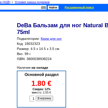
и (AGB)
|
Условия заказа подарков
Расширенный поиск
DeBa Бальзам для ног Natural B
75ml
Подкатегории:
Крем для ног
Код: 18032323
Размер: 4.5 x 14.5 x 3.5 см
Вес: 99 г.
ISBN:
3800038938224
Наличие:
на складе
Основной раздел
1.80 €
Скидка: 12%
вместо: 2.05 €