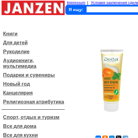
Impressum
|
Условия заключения сделк
Я ищу:
Книги
Для детей
Рукоделие
Аудиокниги,
мультимедиа
Подарки и сувениры
Новый год
Канцелярия
Религиозная атрибутика
Спорт, отдых и туризм
Все для дома
Все для кухни