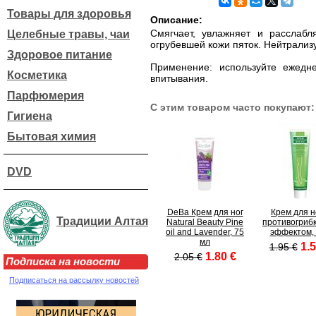
Товары для здоровья
Описание:
Смягчает, увлажняет и расслаб
Целебные травы, чаи
огрубевшей кожи пяток. Нейтрализ
Здоровое питание
Применение: используйте ежедн
Косметика
впитывания.
Парфюмерия
С этим товаром часто покупают:
Гигиена
Бытовая химия
DVD
DeBa Крем для ног
Крем для н
Традиции Алтая
Natural Beauty Pine
противогриб
oil and Lavender, 75
эффектом, 
мл
1.5
1.95 €
1.80 €
2.05 €
Подписка на новости
Подписаться на рассылку новостей