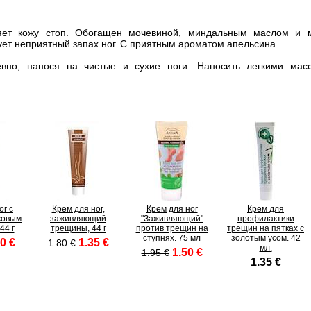
ляет кожу стоп. Обогащен мочевиной, миндальным маслом и 
ует неприятный запах ног. С приятным ароматом апельсина.
евно, нанося на чистые и сухие ноги. Наносить легкими ма
ог с
Крем для ног,
Крем для ног
Крем для
ковым
заживляющий
"Заживляющий"
профилактики
44 г
трещины, 44 г
против трещин на
трещин на пятках с
ступнях. 75 мл
золотым усом. 42
0 €
1.35 €
1.80 €
мл.
1.50 €
1.95 €
1.35 €