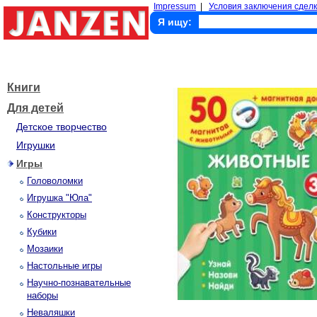
Impressum
|
Условия заключения сделк
Я ищу:
Книги
Для детей
Детское творчество
Игрушки
Игры
Головоломки
Игрушка "Юла"
Конструкторы
Кубики
Мозаики
Настольные игры
Научно-познавательные
наборы
Неваляшки