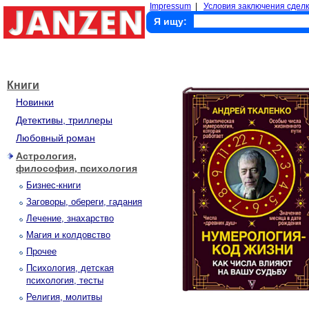
Impressum
|
Условия заключения сделк
Я ищу:
Книги
Новинки
Детективы, триллеры
Любовный роман
Астрология,
философия, психология
Бизнес-книги
Заговоры, обереги, гадания
Лечение, знахарство
Магия и колдовство
Прочее
Психология, детская
психология, тесты
Религия, молитвы