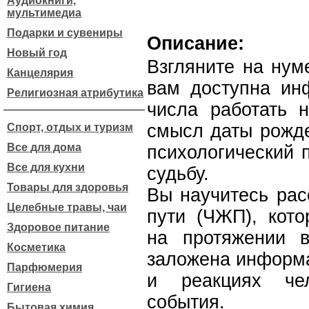
Аудиокниги,
мультимедиа
Подарки и сувениры
Описание:
Новый год
Взгляните на нум
Канцелярия
вам доступна инф
Религиозная атрибутика
числа работать н
смысл даты рожде
Спорт, отдых и туризм
Все для дома
психологический 
Все для кухни
судьбу.
Товары для здоровья
Вы научитесь рас
Целебные травы, чаи
пути (ЧЖП), кото
Здоровое питание
на протяжении 
Косметика
заложена информа
Парфюмерия
и реакциях че
Гигиена
события.
Бытовая химия