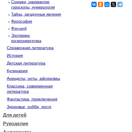
Сонники, хиромантия,
гороскопы, нумерология
Тайны, загадочные явления
Философия
Фэн-шуй
Эзотерика,
космоэнергетика
Справочная литература
История
Детская литература
Кулинария
Анекдоты, ноты, афоризмы
Классика, современная
литература
Фантастика, приключения
Здоровье, хобби, досуг
Для детей
Рукоделие