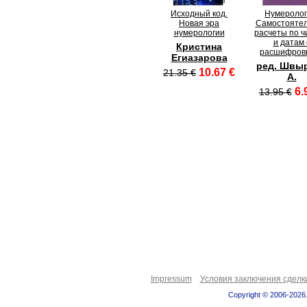
Исходный код.
Нумеролог
Новая эра
Самостояте
нумерологии
расчеты по ч
и датам 
Кристина
расшифров
Егиазарова
ред. Швы
10.67 €
21.35 €
А.
6.
13.95 €
Impressum
Условия заключения сделк
Copyright © 2006-2026.