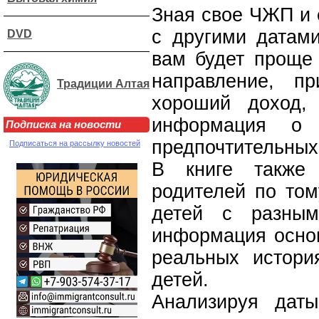
Зная свое ЧЖП и 
с другими датами
DVD
вам будет проще
направление, п
Традиции Алтая
хороший доход,
информация о 
Подписка на новости
предпочтительных
Подписаться на рассылку новостей
В книге также
родителей по том
детей с разным
информация основ
реальных истори
детей.
Анализируя дат