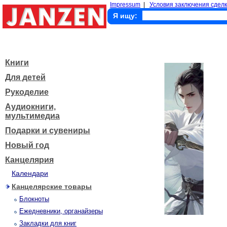
Impressum
|
Условия заключения сделк
Я ищу:
Книги
Для детей
Рукоделие
Аудиокниги,
мультимедиа
Подарки и сувениры
Новый год
Канцелярия
Календари
Канцелярские товары
Блокноты
Ежедневники, органайзеры
Закладки для книг