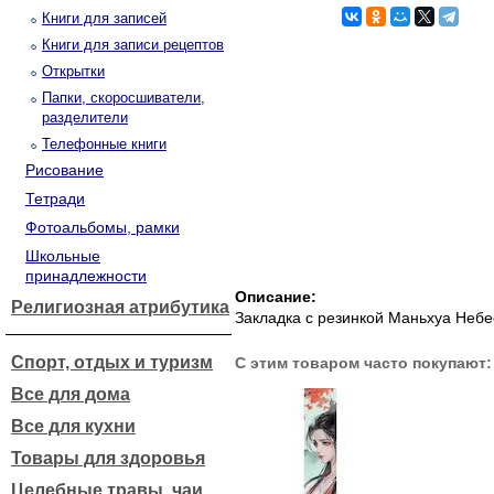
Книги для записей
Книги для записи рецептов
Открытки
Папки, скоросшиватели,
разделители
Телефонные книги
Рисование
Тетради
Фотоальбомы, рамки
Школьные
принадлежности
Описание:
Религиозная атрибутика
Закладка с резинкой Маньхуа Небе
Спорт, отдых и туризм
С этим товаром часто покупают:
Все для дома
Все для кухни
Товары для здоровья
Целебные травы, чаи