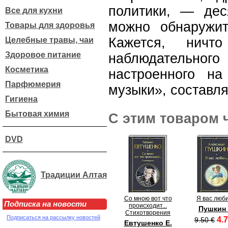
политики, — дес
Все для кухни
можно обнаружит
Товары для здоровья
Кажется, нич
Целебные травы, чаи
Здоровое питание
наблюдательного
Косметика
настроенного на
Парфюмерия
музыки», составл
Гигиена
Бытовая химия
С этим товаром 
DVD
Традиции Алтая
Со мною вот что
Я вас люби
Подписка на новости
происходит...
Пушкин 
Стихотворения
Подписаться на рассылку новостей
4.7
9.50 €
Евтушенко Е.