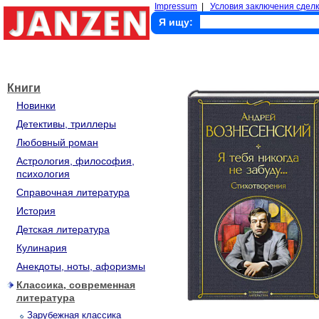
Impressum
|
Условия заключения сделк
Я ищу:
Книги
Новинки
Детективы, триллеры
Любовный роман
Астрология, философия,
психология
Справочная литература
История
Детская литература
Кулинария
Анекдоты, ноты, афоризмы
Классика, современная
литература
Зарубежная классика