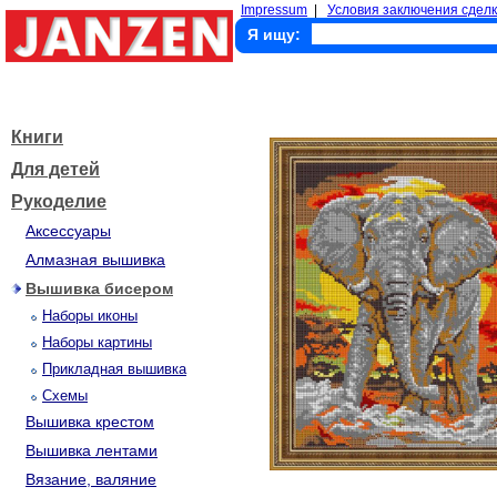
Impressum
|
Условия заключения сделк
Я ищу:
Книги
Для детей
Рукоделие
Аксессуары
Алмазная вышивка
Вышивка бисером
Наборы иконы
Наборы картины
Прикладная вышивка
Схемы
Вышивка крестом
Вышивка лентами
Вязание, валяние