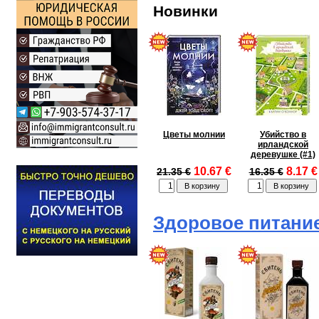
Новинки
Цветы молнии
Убийство в
ирландской
деревушке (#1)
10.67 €
8.17 €
21.35 €
16.35 €
Здоровое питани