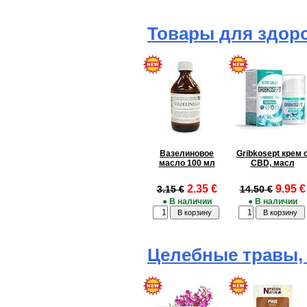
Товары для здор
Вазелиновое
Gribkosept крем 
масло 100 мл
CBD, масл
2.35 €
9.95 €
3.15 €
14.50 €
● В наличии
● В наличии
Целебные травы,