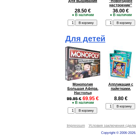
для вышивания
"Новогоднее
настроение"
28.50 €
36.00 €
● В наличии
● В наличии
Для детей
Монополия
Аппликация с
Большая Афёра.
пайетками.
Настольн
69.95 €
8.80 €
99.95 €
● В наличии
Impressum
Условия заключения сделк
Copyright © 2006-2026.