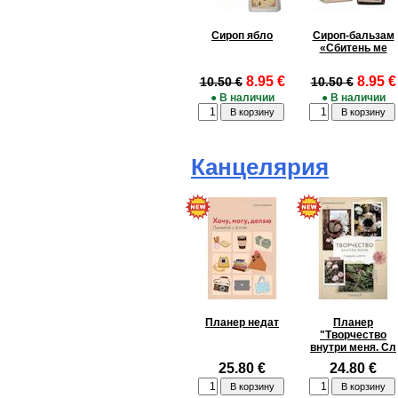
Сироп ябло
Сироп-бальзам
«Сбитень ме
8.95 €
8.95 €
10.50 €
10.50 €
● В наличии
● В наличии
Канцелярия
Планер недат
Планер
"Творчество
внутри меня. Сл
25.80 €
24.80 €