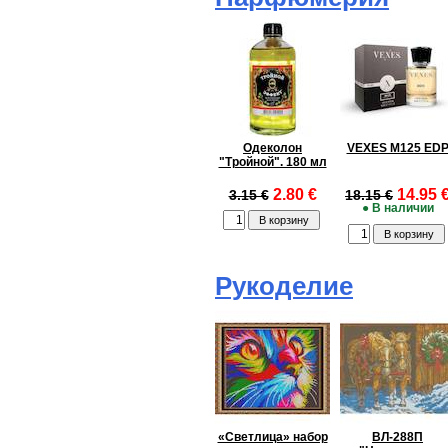
Одеколон
VEXES M125 ED
"Тройной". 180 мл
2.80 €
14.95 
3.15 €
18.15 €
● В наличии
Рукоделие
«Светлица» набор
ВЛ-288П