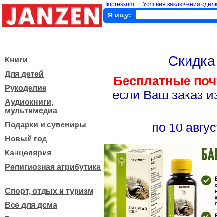
Impressum
|
Условия заключения сделк
Я ищу:
Скидк
Книги
Для детей
Бесплатные поч
Рукоделие
если Ваш заказ и
Аудиокниги,
мультимедиа
Подарки и сувениры
по 10 авгус
Новый год
Канцелярия
Религиозная атрибутика
Спорт, отдых и туризм
Все для дома