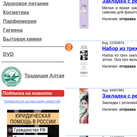
Закладка с р
Здоровое питание
Милая и яркая зак
Косметика
сувенир для фанат
Наличие:
отправка 
Парфюмерия
Гигиена
Бытовая химия
Код: 22250874
Набор из тре
DVD
Набор из трех закл
эпохе. Она про муз
Наличие:
отправка 
Традиции Алтая
Код: 44407881
Подписка на новости
Закладка с р
Подписаться на рассылку новостей
Закладка с резинк
Наличие:
отправка 