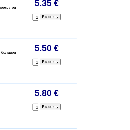
5.35 €
перкрутой
5.50 €
к большой
5.80 €