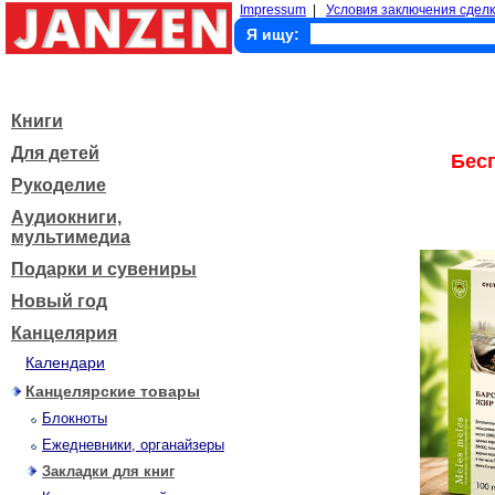
Impressum
|
Условия заключения сделк
Я ищу:
Книги
Для детей
Бес
Рукоделие
Аудиокниги,
мультимедиа
Подарки и сувениры
Новый год
Канцелярия
Календари
Канцелярские товары
Блокноты
Ежедневники, органайзеры
Закладки для книг