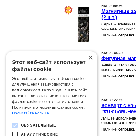
Код: 22199050
Магнитные за
(2 шт.)
Серия «Вселенная
франшиз в истории!
Наличие:
отправка 
Код: 22205607
×
Фигурная маг
Этот веб-сайт использует
Аннён, A.R.M.Y.! Р
файлы cookie
мистический трилл
Наличие:
отправка 
Этот веб-сайт использует файлы cookie
для улучшения взаимодействия с
пользователем. Используя наш веб-сайт,
вы соглашаетесь на использование всех
Код: 36622980
файлов cookie в соответствии с нашей
Конверт с на
Политикой в ​​отношении файлов cookie.
"#ЛюбовьНен
Прочитайте больше
Лучшее дополнение
открытки, закладки
ОБЯЗАТЕЛЬНЫЕ
Наличие:
отправка 
АНАЛИТИЧЕСКИЕ