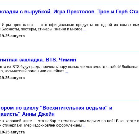
кладки с вырубкой. Игра Престолов. Трон и Герб Ст
 Игры престолов» — это официальные продукты по одной из самых вы
 Блокноты, постеры, стикеры, значки и многое
...
19-25 августа
нитная закладка. BTS. Чимин
ебята из BTS будут рады прочесть пару новых книжек вместе с тобой! Любовна
ер, космический роман или линейная
...
19-25 августа
бором по циклу "Восхитительная ведьма" и
ависть" Анны Джейн
 к хорошей книге — это набор с тематическим мерчом по ней! В конверте 
 и стикерпаки. Мерч вдохновлен оформлением
...
19-25 августа