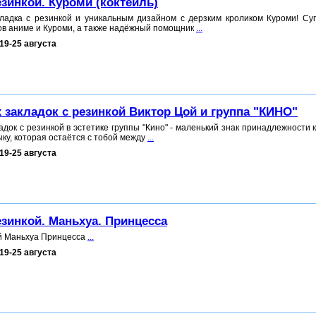
езинкой. Куроми (коктейль)
ладка с резинкой и уникальным дизайном с дерзким кроликом Куроми! Су
ов аниме и Куроми, а также надёжный помощник
...
19-25 августа
х закладок с резинкой Виктор Цой и группа "КИНО"
адок с резинкой в эстетике группы "Кино" - маленький знак принадлежности 
ыку, которая остаётся с тобой между
...
19-25 августа
езинкой. Маньхуа. Принцесса
ой Маньхуа Принцесса
...
19-25 августа