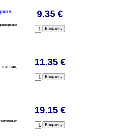
арков
9.35 €
дающихся
11.35 €
я история,
19.15 €
красочные