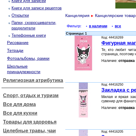
Книги для записей
Книги для записи рецептов
Открытки
Канцелярия
Канцелярские това
►
Папки, скоросшиватели,
Фильтр:
•
в наличии
•
все
разделители
Страницы: 1
Телефонные книги
Код: 44416269
Рисование
Фигурная маг
Те, кто любит чит
Тетради
страница, поэтому 
Фотоальбомы, рамки
Наличие:
отправка 
Школьные
принадлежности
Религиозная атрибутика
Код: 44416250
Закладка с р
Спорт, отдых и туризм
Милая и яркая зак
сувенир для фанат
Все для дома
Наличие:
отправка 
Все для кухни
Товары для здоровья
Целебные травы, чаи
Код: 44416205