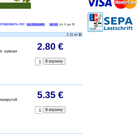
ртировать по:
названию
цене
(от 0 до 9)
1-11 из
11
2.80 €
ся нужная
5.35 €
перкрутой