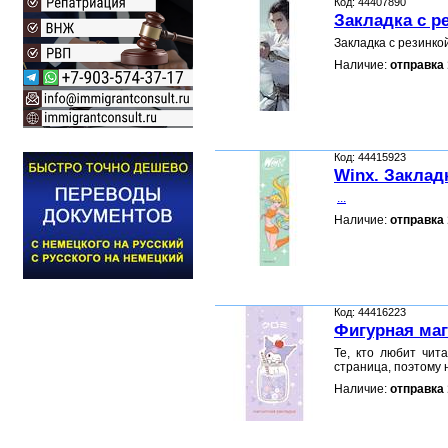
Код: 44407890
Закладка с р
Закладка с резинк
Наличие:
отправка 
Код: 44415923
Winx. Заклад
...
Наличие:
отправка 
Код: 44416223
Фигурная маг
Те, кто любит чит
страница, поэтому 
Наличие:
отправка 