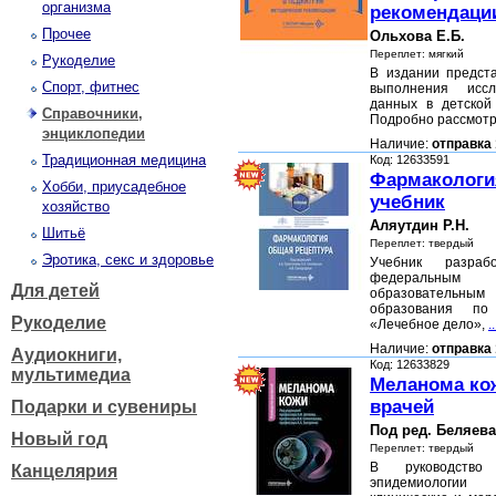
организма
рекомендаци
Прочее
Ольхова Е.Б.
Переплет: мягкий
Рукоделие
В издании предст
Спорт, фитнес
выполнения исс
данных в детской 
Справочники,
Подробно рассмот
энциклопедии
Наличие:
отправка 
Традиционная медицина
Код: 12633591
Фармакология
Хобби, приусадебное
учебник
хозяйство
Аляутдин Р.Н.
Шитьё
Переплет: твердый
Эротика, секс и здоровье
Учебник разра
федеральны
Для детей
образовательн
образования по 
Рукоделие
«Лечебное дело»,
..
Наличие:
отправка 
Аудиокниги,
Код: 12633829
мультимедиа
Меланома кож
врачей
Подарки и сувениры
Под ред. Беляева
Новый год
Переплет: твердый
В руководств
Канцелярия
эпидемиологии 