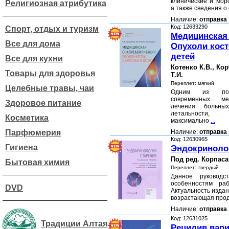
клинические и мор
Религиозная атрибутика
а также сведения 
Наличие:
отправка 
Код: 12633290
Спорт, отдых и туризм
Медицинская
Все для дома
Опухоли кост
детей
Все для кухни
Котенко К.В., Ко
Товары для здоровья
Т.И.
Переплет: мягкий
Целебные травы, чаи
Одним из пока
современных мет
Здоровое питание
лечения больны
летальности, 
Косметика
максимально
...
Парфюмерия
Наличие:
отправка 
Код: 12630965
Гигиена
Эндокриноло
Под ред. Корпаса
Бытовая химия
Переплет: твердый
Данное руководс
особенностям ра
DVD
Актуальность изда
возрастающая про
Наличие:
отправка 
Код: 12631025
Традиции Алтая
Рецидив вари