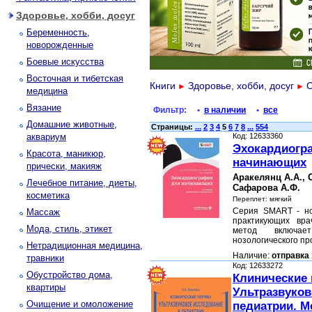
Здоровье, хобби, досуг
Беременность,
новорожденные
Боевые искусства
Восточная и тибетская
Книги
Здоровье, хобби, досуг
С
►
►
медицина
Вязание
Фильтр:
•
в наличии
•
все
Домашние животные,
Страницы:
...
2
3
4
5
6
7
8
...
554
аквариум
Код: 12633360
Эхокардиогр
Красота, маникюр,
начинающих
прически, макияж
Аракелянц А.А., 
Лечебное питание, диеты,
Сафарова А.Ф.
косметика
Переплет: мягкий
Серия SMART - но
Массаж
практикующих вра
Мода, стиль, этикет
метод включае
нозологического п
Нетрадиционная медицина,
Наличие:
отправка 
травники
Код: 12633272
Обустройство дома,
Клинические
квартиры
Ультразвуков
Очищение и омоложение
педиатрии. М