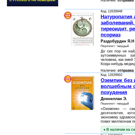
Наличие:
отправка 
Код: 12639948
Натуропатия
заболеваний
тиреоидит, р
псориаз
Раздобурдин Я.Н
Переплет: твердый
До сих пор не най
аутоиммунных за
человека, как змей
Когда-нибудь меди
Наличие:
отправка 
Код: 12639902
Оземпик без 
волшебным с
похудения
Доннеллан Э.
Переплет: твердый
«Оземпик» — сам
десятилетия, ко
экономику здравоо
помог миллионам л
● В наличии на с