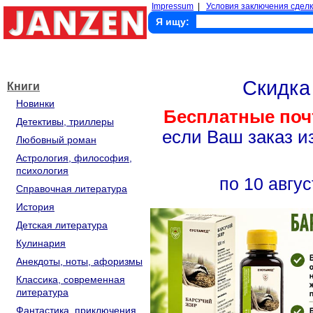
Impressum
|
Условия заключения сделк
Я ищу:
Скидк
Книги
Новинки
Бесплатные поч
Детективы, триллеры
если Ваш заказ и
Любовный роман
Астрология, философия,
психология
по 10 авгус
Справочная литература
История
Детская литература
Кулинария
Анекдоты, ноты, афоризмы
Классика, современная
литература
Фантастика, приключения