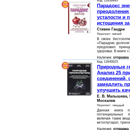
Код: 12639993
Парадокс эне
преодоления 
усталости и 
истощения за
Стивен Гандри
Переплет: мягкий
В своих бестселл
«Парадокс долголе
предложил принц
здоровье. В книге 
Наличие:
отправка 
Код: 12640023
Природные г
Анализ 25 п
соединений,
замедлить пр
улучшить кач
Е. В. Малышева, К
Москалев
Переплет: твердый
Данная книга п
потенциальных п
включая такие веще
кетоглутарат, триг
Наличие:
отправка 