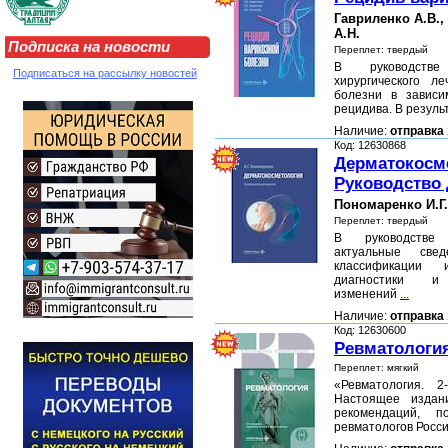
Гавриленко А.В.,
А.Н.
Подписка на новости
Переплет: твердый
В руководстве
Подписаться на рассылку новостей
хирургического л
болезни в зависи
рецидива. В резул
Наличие:
отправка 
Код: 12630868
Дерматокосм
Руководство 
Пономаренко И.Г.
Переплет: твердый
В руководстве
актуальные свед
классификации
диагностики и
изменений
...
Наличие:
отправка 
Код: 12630600
Ревматологи
Переплет: мягкий
«Ревматология. 2
Настоящее издан
рекомендаций, п
ревматологов Росс