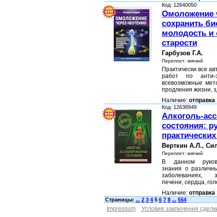
Код: 12640050
Омоложение ч
сохранить б
молодость и 
старости
Гарбузов Г.А.
Переплет: мягкий
Практически все а
работ по анти-
всевозможные мет
продления жизни, 
Наличие:
отправка 
Код: 12638949
Алкоголь-ас
состояния: р
практических
Верткин А.Л., Сил
Переплет: мягкий
В данном руково
знания о различны
заболеваниях, 
печени, сердца, гол
Наличие:
отправка 
Страницы:
...
2
3
4
5
6
7
8
...
554
Impressum
Условия заключения сделк