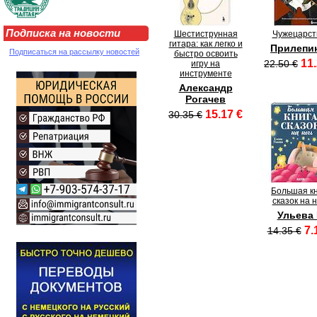
Подписка на новости
Шестиструнная
Чужецарст
гитара: как легко и
Прилепин
Подписаться на рассылку новостей
быстро освоить
11.
22.50 €
игру на
инструменте
Александр
Рогачев
15.17 €
30.35 €
Большая к
сказок на 
Ульева 
7.
14.35 €