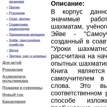
организма
Описание:
Прочее
В корпус данн
Рукоделие
значимые раб
Спорт, фитнес
Справочники,
шахматам, учёног
энциклопедии
Эйве - "Самоуч
Традиционная медицина
созданный в соавт
Хобби, приусадебное
хозяйство
"Уроки шахматн
Шитьё
рассчитана на на
Эротика, секс и здоровье
опытных шахматис
Для детей
Книга являетс
Рукоделие
Аудиокниги,
самоучителем в
мультимедиа
слова. Это в
Подарки и сувениры
соответственном 
Новый год
способе излож
Канцелярия