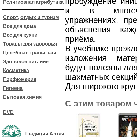
пробуждение иниц
Религиозная атрибутика
и в многочис
Спорт, отдых и туризм
упражнениях, пр
Все для дома
объяснения каж
Все для кухни
приёма.
Товары для здоровья
В учебнике прежд
Целебные травы, чаи
изложения мате
Здоровое питание
будут полезны дл
Косметика
шахматных секций
Парфюмерия
Для широкого кру
Гигиена
Бытовая химия
С этим товаром 
DVD
Традиции Алтая