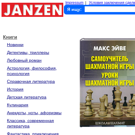
Impressum
|
Условия заключения сделк
Я ищу:
Книги
Новинки
Детективы, триллеры
Любовный роман
Астрология, философия,
психология
Справочная литература
История
Детская литература
Кулинария
Анекдоты, ноты, афоризмы
Классика, современная
литература
Фантастика, приключения