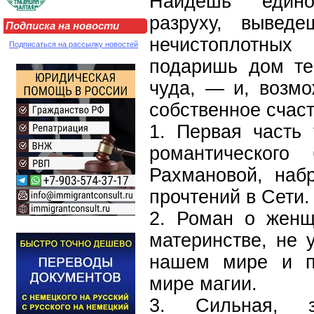
Найдешь едино
разруху, вывед
Подписка на новости
нечистоплотны
Подписаться на рассылку новостей
подаришь дом те
чуда, — и, возмо
собственное счаст
1. Первая часть 
романтического
Рахмановой, наб
прочтений в Сети.
2. Роман о женщ
материнстве, не 
нашем мире и п
мире магии.
3. Сильная, з