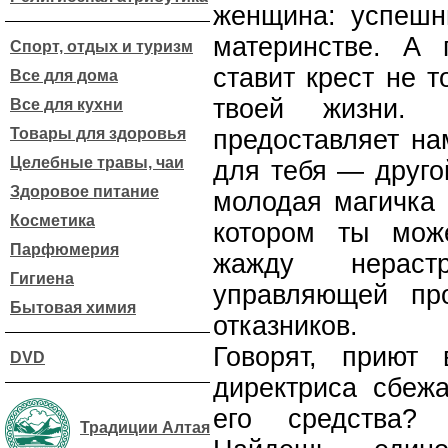
женщина: успешн
материнстве. А 
Спорт, отдых и туризм
ставит крест не т
Все для дома
твоей жизни. 
Все для кухни
Товары для здоровья
предоставляет на
Целебные травы, чаи
для тебя — друго
Здоровое питание
молодая магичка 
Косметика
котором ты мож
Парфюмерия
жажду нераст
Гигиена
управляющей пр
Бытовая химия
отказников.
Говорят, приют
DVD
директриса сбежа
его средства? 
Традиции Алтая