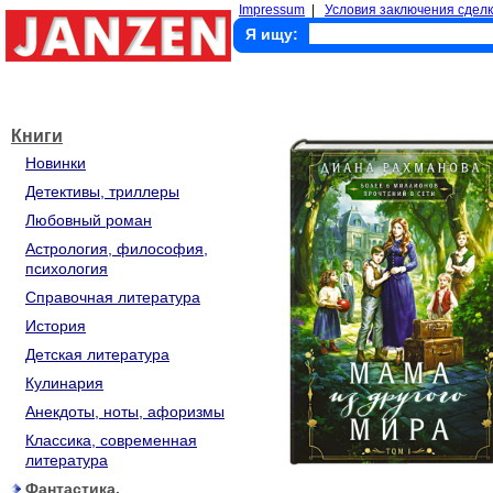
Impressum
|
Условия заключения сделк
Я ищу:
Книги
Новинки
Детективы, триллеры
Любовный роман
Астрология, философия,
психология
Справочная литература
История
Детская литература
Кулинария
Анекдоты, ноты, афоризмы
Классика, современная
литература
Фантастика,