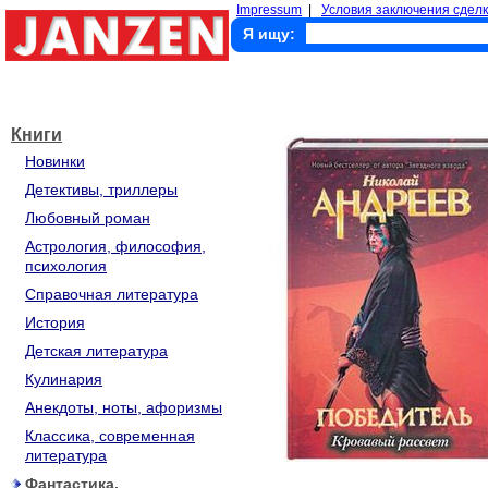
Impressum
|
Условия заключения сделк
Я ищу:
Книги
Новинки
Детективы, триллеры
Любовный роман
Астрология, философия,
психология
Справочная литература
История
Детская литература
Кулинария
Анекдоты, ноты, афоризмы
Классика, современная
литература
Фантастика,