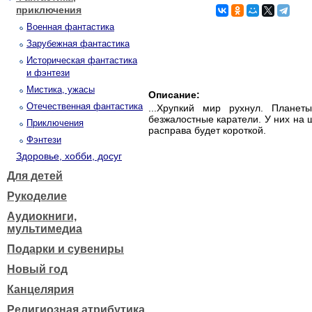
приключения
Военная фантастика
Зарубежная фантастика
Историческая фантастика
и фэнтези
Мистика, ужасы
Описание:
Отечественная фантастика
...Хрупкий мир рухнул. Плане
безжалостные каратели. У них на ш
Приключения
расправа будет короткой.
Фэнтези
Здоровье, хобби, досуг
Для детей
Рукоделие
Аудиокниги,
мультимедиа
Подарки и сувениры
Новый год
Канцелярия
Религиозная атрибутика