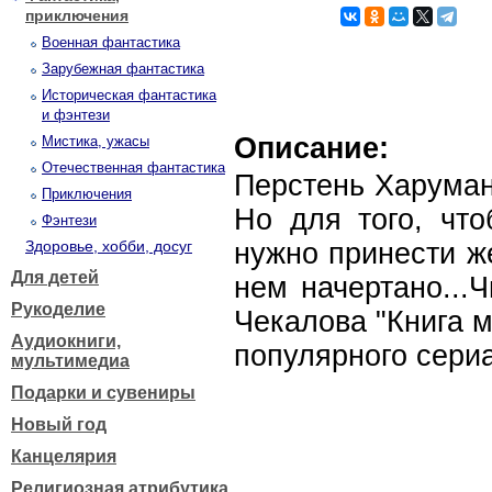
приключения
Военная фантастика
Зарубежная фантастика
Историческая фантастика
и фэнтези
Описание:
Мистика, ужасы
Отечественная фантастика
Перстень Харуман
Приключения
Но для того, что
Фэнтези
Здоровье, хобби, досуг
нужно принести же
Для детей
нем начертано...
Рукоделие
Чекалова "Книга 
Аудиокниги,
популярного сериа
мультимедиа
Подарки и сувениры
Новый год
Канцелярия
Религиозная атрибутика