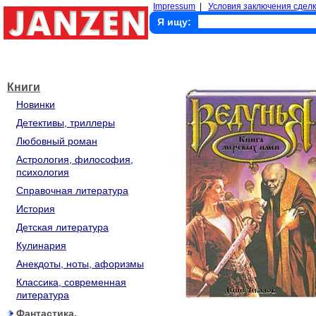
Impressum
|
Условия заключения сделк
Я ищу:
Книги
Новинки
Детективы, триллеры
Любовный роман
Астрология, философия,
психология
Справочная литература
История
Детская литература
Кулинария
Анекдоты, ноты, афоризмы
Классика, современная
литература
Фантастика,