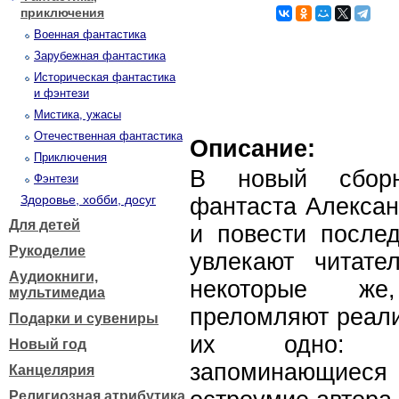
приключения
Военная фантастика
Зарубежная фантастика
Историческая фантастика
и фэнтези
Мистика, ужасы
Отечественная фантастика
Описание:
Приключения
В новый сборни
Фэнтези
Здоровье, хобби, досуг
фантаста Алексан
Для детей
и повести послед
Рукоделие
увлекают читат
Аудиокниги,
некоторые же
мультимедиа
преломляют реали
Подарки и сувениры
их одно: ув
Новый год
запоминающиеся
Канцелярия
Религиозная атрибутика