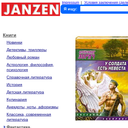
Impressum
|
Условия заключения сделк
Я ищу:
Книги
Новинки
Детективы, триллеры
Любовный роман
Астрология, философия,
психология
Справочная литература
История
Детская литература
Кулинария
Анекдоты, ноты, афоризмы
Классика, современная
литература
Фантастика,