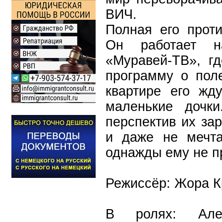
ВИЧ.
Полная его прот
Он работает н
«Муравей-ТВ», г
программу о пол
квартире его жд
маленькие дочк
перспектив их зар
и даже не мечта
однажды ему не п
Режиссёр: Жора 
В ролях: Але