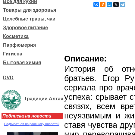
Все для кухни
Товары для здоровья
Целебные травы, чаи
Здоровое питание
Косметика
Парфюмерия
Гигиена
Описание:
Бытовая химия
История об отн
братьев. Егор Р
DVD
сериала про врач
успеха: срывает 
Традиции Алтая
связях, всем вре
неуязвимым и жив
Подписка на новости
ставя чувства дру
Подписаться на рассылку новостей
мир переворачива