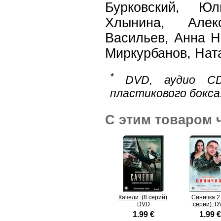
Бурковский, Ю
Хлынина, Алек
Васильев, Анна Н
Миркурбанов, Нат
*
DVD, аудио CD
пластикового бокса
С этим товаром 
Качели. (8 серий).
Синичка 2.
DVD
серии). D
1.99 €
1.99 €