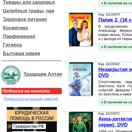
Товары для здоровья
● В наличии на с
Целебные травы, чаи
Код: 16133479
Здоровое питание
Папик 2. (16 
В продолжении 
Косметика
Александр Мерку
новую жизнь. Тольк
Парфюмерия
а с выхода из тюрь
Гигиена
● В наличии на с
Бытовая химия
Код: 16133442
Незакрытая м
Традиции Алтая
DVD
Спортсменка, ли
биатлону Катя Го
событий. Девушка 
Подписка на новости
по биатлону и имее
Подписаться на рассылку новостей
● В наличии на с
Код: 16133372
Анна-детектив
серии). DVD
1894 год. Провинц