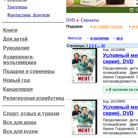
Триллеры
Фантастика, фэнтези
DVD
Сериалы
►
Подарки:
•
за сумму заказа
•
за 
Книги
Фильтр:
•
в наличии
•
все
Для детей
Страницы: 1
2
3
4
...
34
Рукоделие
Код: 16133868
Условный мент
Аудиокниги,
серии). DVD
мультимедиа
Продолжение дете
Подарки и сувениры
полицейском Дми
Арине Гордеевой. 
Новый год
несправедливости,
Канцелярия
● В наличии на с
Религиозная атрибутика
Код: 16133859
Условный мент
серии). DVD
Спорт, отдых и туризм
Продолжение дете
Все для дома
полицейском Дми
Арине Гордеевой. 
Все для кухни
несправедливости,