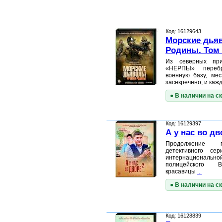
Код: 16129643
Морские дья
Родины. Том 2
Из северных при
«НЕРПЫ» перебр
военную базу, мес
засекречено, и каж
● В наличии на с
Код: 16129397
А у нас во дв
Продолжение п
детективного се
интернациональ
полицейского 
красавицы
...
● В наличии на с
Код: 16128839