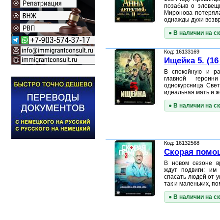
позабыв о зловещ
Миронова потеряла
однажды духи возв
● В наличии на с
Код: 16133169
Ищейка 5. (16
В спокойную и р
главной герои
однокурсница Свет
идеальная мать и 
● В наличии на с
Код: 16132568
Скорая помощ
В новом сезоне в
ждут подвиги: им
спасать людей от у
так и маленьких, п
● В наличии на с