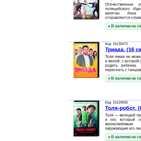
Отечественные у
полицейского. Ид
капитан Анна 
отправляется служ
● В наличии на с
Код: 16130472
Триада. (16 с
Толя никак не мож
и женой, с которой 
родить ребенка.
переспать с танцо
● В наличии на с
Код: 16129935
Толя-робот. (
Толя — молодой пр
и ног, который о
жизнелюбивым 
окружающие его лю
● В наличии на с