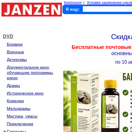
Impressum
|
Условия заключения сделк
Я ищу:
Скид
DVD
Боевики
Бесплатные почтовые
Военные
основны
Детективы
по 10 а
Документальное кино,
обучающие программы,
юмор
Драмы
Историческое кино
Комедии
Мелодрамы
Мистика, ужасы
Приключения
Сериалы