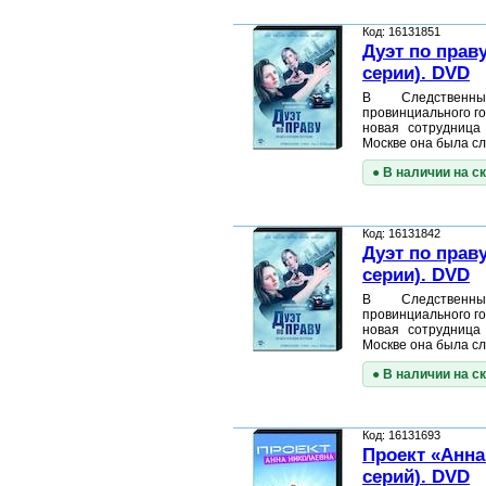
Код: 16131851
Дуэт по праву
серии). DVD
В Следственны
провинциального г
новая сотрудница
Москве она была с
● В наличии на с
Код: 16131842
Дуэт по праву
серии). DVD
В Следственны
провинциального г
новая сотрудница
Москве она была с
● В наличии на с
Код: 16131693
Проект «Анна
серий). DVD