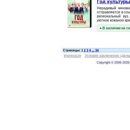
Год культуры.
Нерадивый чиновн
отправляется в ссы
региональный вуз
уютное кожаное кр
● В наличии на с
Страницы: 1
2
3
4
...
34
Impressum
Условия заключения сделк
Copyright © 2006-2026.