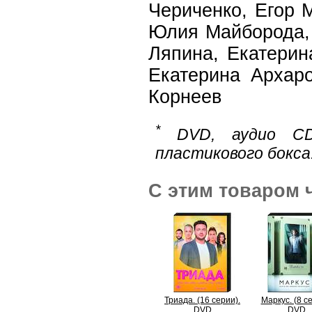
Чериченко, Егор 
Юлия Майборода, 
Ляпина, Екатерин
Екатерина Архаро
Корнеев
*
DVD, аудио CD
пластикового бокса
С этим товаром 
Триада. (16 серии).
Маркус. (8 с
DVD
DVD