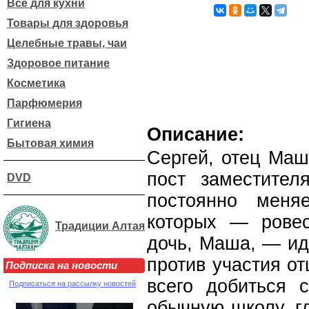
Все для кухни
Товары для здоровья
Целебные травы, чаи
Здоровое питание
Косметика
Парфюмерия
Гигиена
Описание:
Бытовая химия
Сергей, отец Маш
пост заместител
DVD
постоянно меня
которых — рове
Традиции Алтая
дочь, Маша, — ид
против участия от
Подписка на новости
всего добиться 
Подписаться на рассылку новостей
обычную школу, г