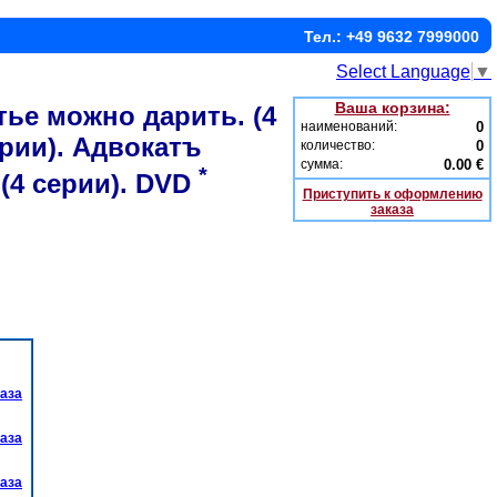
Тел.: +49 9632 7999000
Select Language
▼
Ваша корзина:
тье можно дарить. (4
наименований:
0
ерии). Адвокатъ
количество:
0
сумма:
0.00 €
*
(4 серии). DVD
Приступить к оформлению
заказа
каза
каза
каза