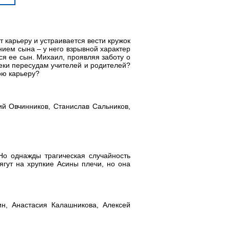
 карьеру и устраивается вести кружок
нием сына – у него взрывной характер
ся ее сын. Михаил, проявляя заботу о
реки пересудам учителей и родителей?
ою карьеру?
ий Овчинников, Станислав Сальников,
Но однажды трагическая случайность
ягут на хрупкие Асины плечи, но она
н, Анастасия Калашникова, Алексей