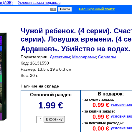
и (AGB)
|
Условия заказа подарков
Расширенный поиск
Чужой ребенок. (4 серии). Счас
серии). Ловушка времени. (4 с
Ардашевъ. Убийство на водах. 
Подкатегории:
Детективы
;
Мелодрамы
;
Сериалы
Код: 16131550
Размер: 13.5 x 19 x 0.3 см
Вес: 30 г.
Наличие:
на складе
В подарок:
Основной раздел
- за сумму заказа:
1.99 €
0.99 €
условия за
- за книги в заказе:
0.99 €
условия за
- за почтовые расходы:
0.00 €
условия за