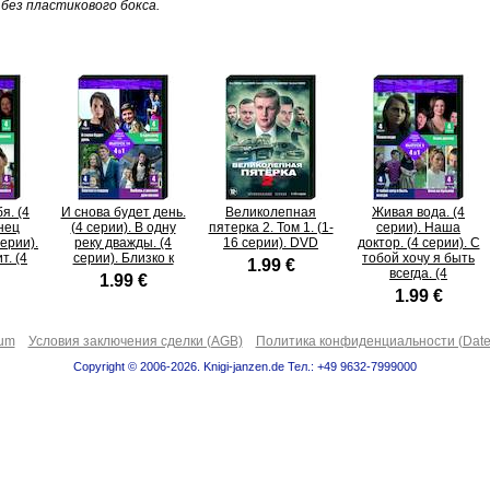
без пластикового бокса.
я. (4
И снова будет день.
Великолепная
Живая вода. (4
нец
(4 серии). В одну
пятерка 2. Том 1. (1-
серии). Наша
серии).
реку дважды. (4
16 серии). DVD
доктор. (4 серии). С
т. (4
серии). Близко к
тобой хочу я быть
1.99 €
всегда. (4
1.99 €
1.99 €
sum
Условия заключения сделки (AGB)
Политика конфиденциальности (Date
Copyright © 2006-2026. Knigi-janzen.de Тел.: +49 9632-7999000