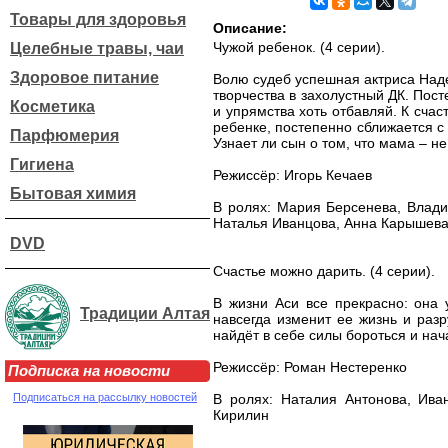
Товары для здоровья
Описание:
Чужой ребенок. (4 серии).
Целебные травы, чаи
Здоровое питание
Волю судеб успешная актриса Наде
творчества в захолустный ДК. Пос
Косметика
и упрямства хоть отбавляй. К сча
ребенке, постепенно сближается с
Парфюмерия
Узнает ли сын о том, что мама – н
Гигиена
Режиссёр: Игорь Кечаев
Бытовая химия
В ролях: Мария Берсенева, Влади
Наталья Иванцова, Анна Карышева
DVD
Счастье можно дарить. (4 серии).
В жизни Аси все прекрасно: она 
Традиции Алтая
навсегда изменит ее жизнь и раз
найдёт в себе силы бороться и нач
Режиссёр: Роман Нестеренко
Подписка на новости
Подписаться на рассылку новостей
В ролях: Наталия Антонова, Ива
Кирилин