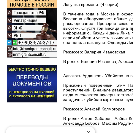
Ловушка времени. (4 серии).
В течение года в Москве и окрес
Беседина обнаруживает общие дет
расследование. Проверяя свою 
высотки. Спустя три месяца она п
информацию. Каждый день Лика пы
серии убийств и успеть вычислить 
она поняла накануне. Однажды Лика
Режиссёр: Валерия Ивановская
В ролях: Евгения Розанова, Алекс
Адвокатъ Ардашевъ. Убийство на во
Присяжный поверенный Клим Пан
преступлений. В начале двадцатого
сюда съезжаются шулеры-гастролё
загадочных убийств карточных шул
Режиссёр: Алексей Колмогоров
В ролях:Антон Хабаров, Алёна К
Александр Бобров, Максим Радуги
×