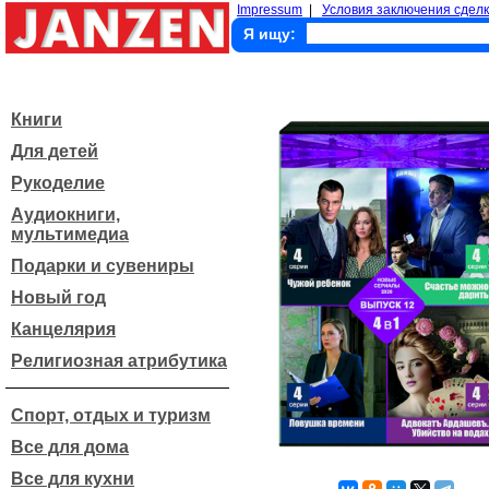
Impressum
|
Условия заключения сделк
Я ищу:
Книги
Для детей
Рукоделие
Аудиокниги,
мультимедиа
Подарки и сувениры
Новый год
Канцелярия
Религиозная атрибутика
Спорт, отдых и туризм
Все для дома
Все для кухни