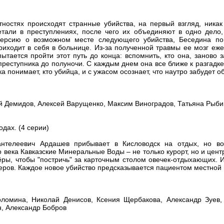
тностях происходят странные убийства, на первый взгляд, ника
али в преступлениях, после чего их объединяют в одно дело, 
версию о возможном месте следующего убийства, Беседина по
риходит в себя в больнице. Из-за полученной травмы ее мозг еж
тается пройти этот путь до конца: вспомнить, кто она, заново 
преступника до полуночи. С каждым днем она все ближе к разгадке,
 понимает, кто убийца, и с ужасом осознает, что наутро забудет 
ей Демидов, Алексей Варущенко, Максим Виноградов, Татьяна Рыби
дах. (4 серии)
телеевич Ардашев прибывает в Кисловодск на отдых, но вов
 века Кавказские Минеральные Воды – не только курорт, но и цент
ры, чтобы "постричь" за карточным столом овечек-отдыхающих. И
еров. Каждое новое убийство предсказывается пациентом местной
оломина, Николай Денисов, Ксения Щербакова, Александр Зуев,
н, Александр Бобров