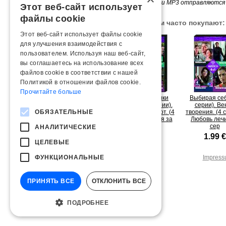
*
DVD, аудио CD и MP3 отправляются 
Этот веб-сайт использует
файлы cookie
С этим товаром часто покупают:
Этот веб-сайт использует файлы cookie
для улучшения взаимодействия с
пользователем. Используя наш веб-сайт,
вы соглашаетесь на использование всех
файлов cookie в соответствии с нашей
Политикой в ​​отношении файлов cookie.
Прочитайте больше
Одноклассники
Выбирая себ
смерти. (4 серии).
серии). Ве
ОБЯЗАТЕЛЬНЫЕ
Слепой поворот. (4
творения. (4 
серии). Сжигая за
Любовь лечи
сер
АНАЛИТИЧЕСКИЕ
1.99 €
1.99 €
ЦЕЛЕВЫЕ
ФУНКЦИОНАЛЬНЫЕ
Impres
ПРИНЯТЬ ВСЕ
ОТКЛОНИТЬ ВСЕ
ПОДРОБНЕЕ