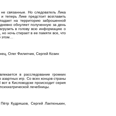
к не связанные. Но следователь Лика
и теперь Лике предстоит возглавить
падает на территорию заброшенной
едневно обнуляет полученную за день
загрузить в голову всю информацию о
 но ночь стирает в ее памяти все, что
об этом…
нец, Олег Филипчик, Сергей Козин
лекается в расследование громких
р азартных игр. Со всех концов страны
 вот в Кисловодске происходит серия
 психиатрической лечебницы.
 Пётр Кудряшов, Сергей Лактюнькин,