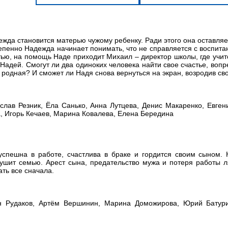
жда становится матерью чужому ребенку. Ради этого она оставляет
тепенно Надежда начинает понимать, что не справляется с воспита
стью, на помощь Наде приходит Михаил – директор школы, где учит
 Надей. Смогут ли два одиноких человека найти свое счастье, воп
е родная? И сможет ли Надя снова вернуться на экран, возродив св
слав Резник, Ёла Санько, Анна Лутцева, Денис Макаренко, Евген
, Игорь Кечаев, Марина Ковалева, Елена Бередина
успешна в работе, счастлива в браке и гордится своим сыном. 
рушит семью. Арест сына, предательство мужа и потеря работы л
ать все сначала.
н Рудаков, Артём Вершинин, Марина Доможирова, Юрий Батури