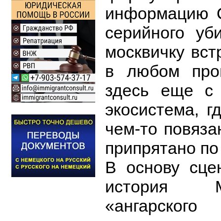
информацию 
серийного уб
москвичку вст
в любом пров
здесь еще с 
экосистема, г
чем-то повяза
припрятано по 
В основу сце
история М
«ангарск