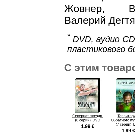
Жовнер, В
Валерий Дегт
*
DVD, аудио CD
пластикового б
С этим товар
Северная звезда.
Территор
(8 серий). DVD
Обратного пут
(7 серий).
1.99 €
1.99 €