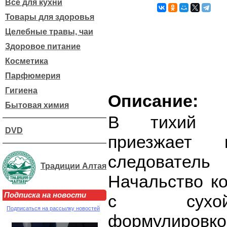
Все для кухни
Товары для здоровья
Целебные травы, чаи
Здоровое питание
Косметика
Парфюмерия
Гигиена
Описание:
Бытовая химия
В тихий го
DVD
приезжает 
следователь 
Традиции Алтая
Начальство к
Подписка на новости
с сухой
Подписаться на рассылку новостей
формулиро