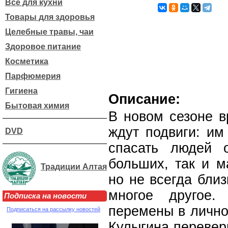
Все для кухни
Товары для здоровья
Целебные травы, чаи
Здоровое питание
Косметика
Парфюмерия
Гигиена
Описание:
Бытовая химия
В новом сезоне в
ждут подвиги: им
DVD
спасать людей 
больших, так и м
Традиции Алтая
но не всегда бли
многое другое.
Подписка на новости
перемены в лично
Подписаться на рассылку новостей
Кулыгина переверн