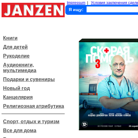
Impressum
|
Условия заключения сделк
Я ищу:
Книги
Для детей
Рукоделие
Аудиокниги,
мультимедиа
Подарки и сувениры
Новый год
Канцелярия
Религиозная атрибутика
Спорт, отдых и туризм
Все для дома