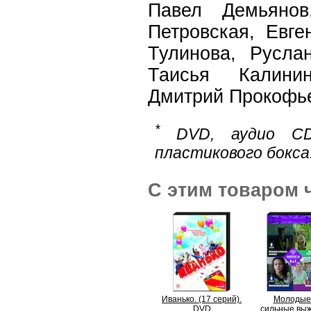
Павел Демьянов
Петровская, Евге
Тулинова, Русла
Таисья Калинин
Дмитрий Прокофь
*
DVD, аудио CD
пластикового бокса
С этим товаром 
Иванько. (17 серий).
Молодые
DVD
сильные выж