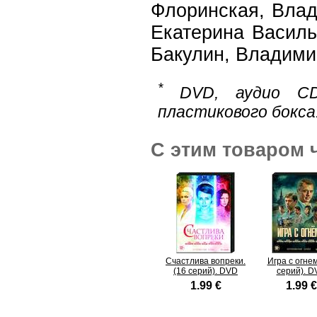
Флоринская, Влад
Екатерина Василь
Бакулин, Владими
*
DVD, аудио CD
пластикового бокса
С этим товаром 
Счастлива вопреки.
Игра с огнем
(16 серий). DVD
серий). D
1.99 €
1.99 €