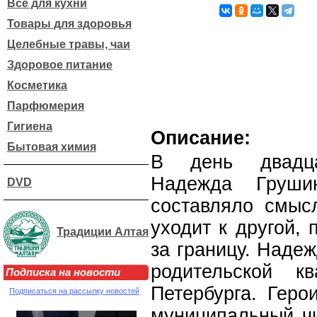
Все для кухни
Товары для здоровья
Целебные травы, чаи
Здоровое питание
Косметика
Парфюмерия
Гигиена
Описание:
Бытовая химия
В день двадца
Надежда Груши
DVD
составляло смыс
уходит к другой,
Традиции Алтая
за границу. Наде
родительской к
Подписка на новости
Петербурга. Геро
Подписаться на рассылку новостей
муниципальный чи