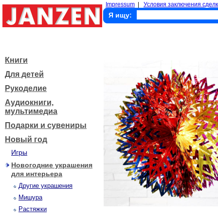
Impressum
|
Условия заключения сделк
Я ищу:
Книги
Для детей
Рукоделие
Аудиокниги,
мультимедиа
Подарки и сувениры
Новый год
Игры
Новогодние украшения
для интерьера
Другие украшения
Мишура
Растяжки