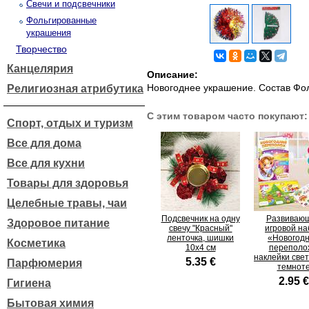
Свечи и подсвечники
Фольгированные
украшения
Творчество
Канцелярия
Описание:
Новогоднее украшение. Состав Фол
Религиозная атрибутика
С этим товаром часто покупают:
Спорт, отдых и туризм
Все для дома
Все для кухни
Товары для здоровья
Целебные травы, чаи
Подсвечник на одну
Развиваю
Здоровое питание
свечу "Красный"
игровой на
ленточка, шишки
«Новогод
Косметика
10x4 см
переполо
наклейки свет
5.35 €
Парфюмерия
темнот
2.95 €
Гигиена
Бытовая химия