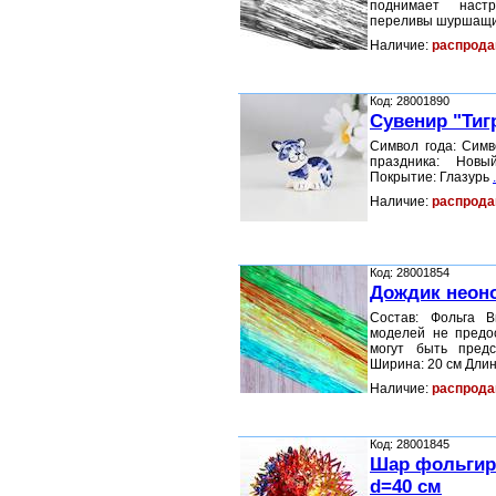
поднимает настр
переливы шуршащих
Наличие:
распрода
Код: 28001890
Сувенир "Тиг
Символ года: Симв
праздника: Нов
Покрытие: Глазурь
.
Наличие:
распрода
Код: 28001854
Дождик неон
Состав: Фольга 
моделей не предо
могут быть пред
Ширина: 20 см Длин
Наличие:
распрода
Код: 28001845
Шар фольгир
d=40 см