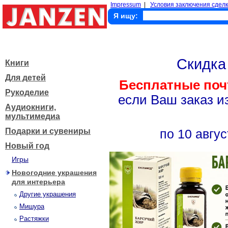
Impressum
|
Условия заключения сделк
Я ищу:
Скидк
Книги
Для детей
Бесплатные поч
Рукоделие
если Ваш заказ и
Аудиокниги,
мультимедиа
Подарки и сувениры
по 10 авгус
Новый год
Игры
Новогодние украшения
для интерьера
Другие украшения
Мишура
Растяжки