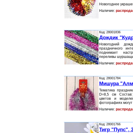
Новогоднее украшен
Наличие:
распрода
Код: 28001836
Дождик "Кудр
Новогодний дож
праздничного инт
поднимает настр
переливы шуршащих
Наличие:
распрода
Код: 28001784
Мишура "Алма
Тематика праздник
D=8,5 см Состав
цветов и моделе
фотографиях могут
Наличие:
распрода
Код: 28001766
Тигр "Пупс", 