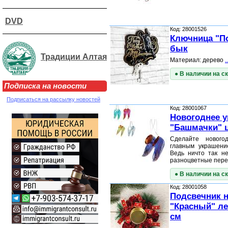
DVD
Код: 28001526
Ключница "По
бык
Традиции Алтая
Материал: дерево
..
● В наличии на с
Подписка на новости
Подписаться на рассылку новостей
Код: 28001067
Новогоднее 
"Башмачки" ц
Сделайте нового
главным украшени
Ведь ничто так не
разноцветные пер
● В наличии на с
Код: 28001058
Подсвечник н
"Красный" ле
см