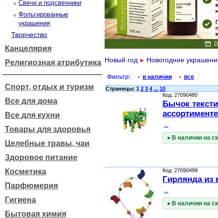
Свечи и подсвечники
Фольгированные
украшения
Творчество
Канцелярия
Новый год
Новогодние украшени
►
Религиозная атрибутика
Фильтр:
•
в наличии
•
все
Спорт, отдых и туризм
Страницы: 1
2
3
4
...
10
Код: 27090480
Все для дома
Бычок тексти
ассортименте
Все для кухни
...
Товары для здоровья
● В наличии на с
Целебные травы, чаи
Здоровое питание
Косметика
Код: 27090499
Гирлянда из 
Парфюмерия
...
Гигиена
● В наличии на с
Бытовая химия