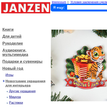
Impressum
|
Условия заключения сделк
Я ищу:
Книги
Для детей
Рукоделие
Аудиокниги,
мультимедиа
Подарки и сувениры
Новый год
Игры
Новогодние украшения
для интерьера
Другие украшения
Мишура
Растяжки