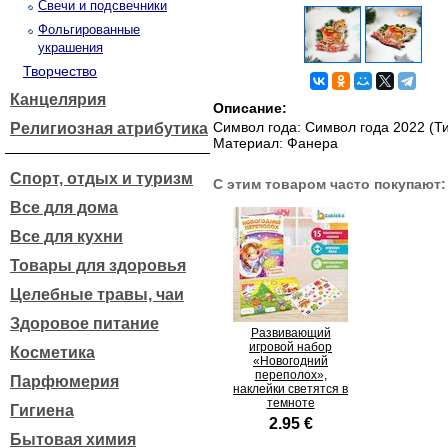
Свечи и подсвечники
Фольгированные
украшения
Творчество
Канцелярия
Описание:
Символ года: Символ года 2022 (Ти
Религиозная атрибутика
Материал: Фанера
Спорт, отдых и туризм
С этим товаром часто покупают:
Все для дома
Все для кухни
Товары для здоровья
Целебные травы, чаи
Здоровое питание
Развивающий
игровой набор
Косметика
«Новогодний
переполох»,
Парфюмерия
наклейки светятся в
темноте
Гигиена
2.95 €
Бытовая химия