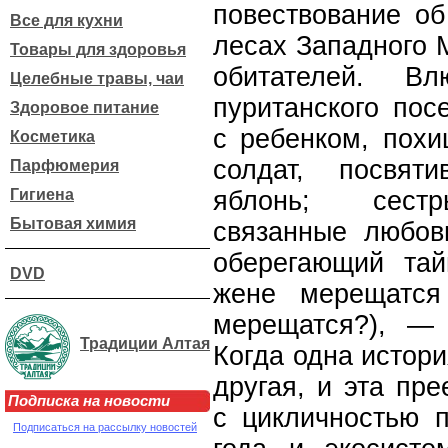
повествование об
Все для кухни
лесах Западного М
Товары для здоровья
обитателей. В
Целебные травы, чаи
пуританского пос
Здоровое питание
с ребенком, пох
Косметика
солдат, посвят
Парфюмерия
Гигиена
яблонь; сестр
Бытовая химия
связанные любов
оберегающий тай
DVD
жене мерещатся
мерещатся?), — 
Традиции Алтая
Когда одна истори
другая, и эта пр
Подписка на новости
с цикличностью 
Подписаться на рассылку новостей