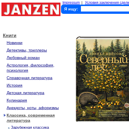
Impressum
|
Условия заключения сделк
Я ищу:
Книги
Новинки
Детективы, триллеры
Любовный роман
Астрология, философия,
психология
Справочная литература
История
Детская литература
Кулинария
Анекдоты, ноты, афоризмы
Классика, современная
литература
Зарубежная классика