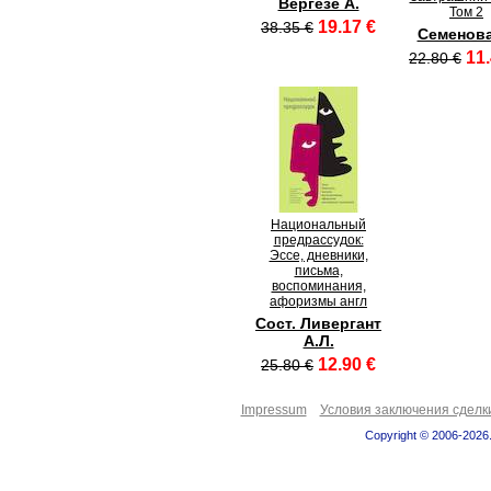
Вергезе А.
Том 2
19.17 €
38.35 €
Семенова
11.
22.80 €
Национальный
предрассудок:
Эссе, дневники,
письма,
воспоминания,
афоризмы англ
Сост. Ливергант
А.Л.
12.90 €
25.80 €
Impressum
Условия заключения сделк
Copyright © 2006-2026.