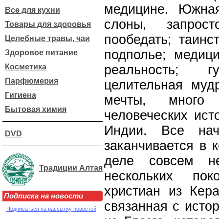
медицине. Южна
Все для кухни
слоны, запрос
Товары для здоровья
пообедать; таинс
Целебные травы, чаи
подполье; медици
Здоровое питание
Косметика
реальность; 
Парфюмерия
целительная муд
Гигиена
мечты, много 
Бытовая химия
человеческих ист
Индии. Все нач
DVD
заканчивается в 
деле совсем не
Традиции Алтая
нескольких пок
христиан из Кер
Подписка на новости
связанная с исто
Подписаться на рассылку новостей