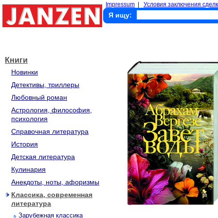
Impressum
|
Условия заключения сделк
Я ищу:
Книги
Новинки
Детективы, триллеры
Любовный роман
Астрология, философия,
психология
Справочная литература
История
Детская литература
Кулинария
Анекдоты, ноты, афоризмы
Классика, современная
литература
Зарубежная классика